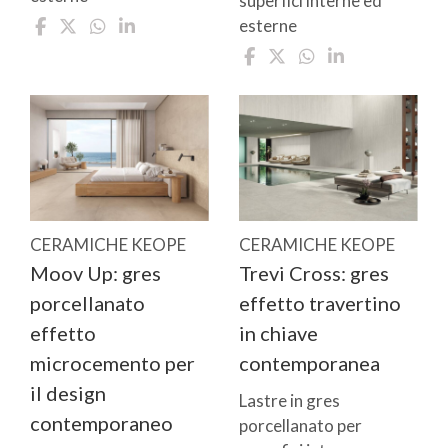
superfici interne ed
esterne
CERAMICHE KEOPE
CERAMICHE KEOPE
Moov Up: gres
Trevi Cross: gres
porcellanato
effetto travertino
effetto
in chiave
microcemento per
contemporanea
il design
Lastre in gres
contemporaneo
porcellanato per