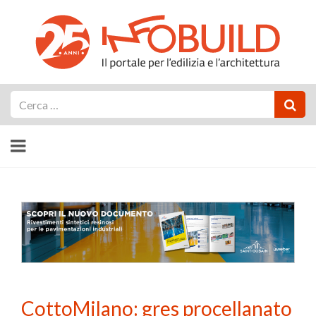
Cerca
CottoMilano: gres procellanato