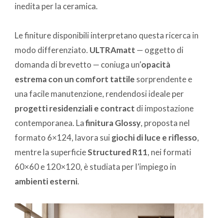
inedita per la ceramica.
Le finiture disponibili interpretano questa ricerca in
modo differenziato.
ULTRAmatt
— oggetto di
domanda di brevetto — coniuga un’
opacità
estrema con un comfort tattile
sorprendente e
una facile manutenzione, rendendosi ideale per
progetti residenziali e contract
di impostazione
contemporanea. La
finitura Glossy
, proposta nel
formato 6×124, lavora sui
giochi di luce e riflesso
,
mentre la superficie
Structured R11
, nei formati
60×60 e 120×120, è studiata per l’impiego in
ambienti esterni
.