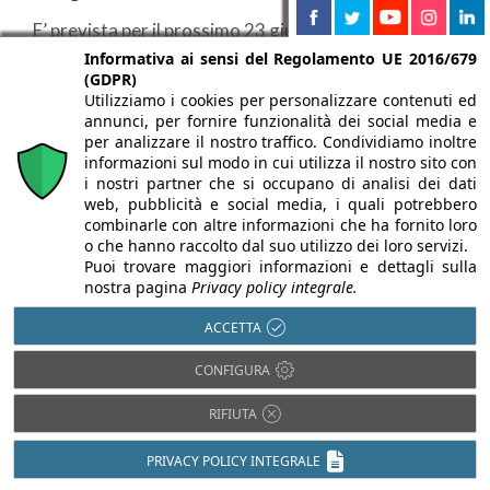
E’ prevista per il prossimo 23 giugno presso la Casa
dell’Architettura di Roma la premiazione della ...
Informativa ai sensi del Regolamento UE 2016/679
(GDPR)
Utilizziamo i cookies per personalizzare contenuti ed
annunci, per fornire funzionalità dei social media e
per analizzare il nostro traffico. Condividiamo inoltre
informazioni sul modo in cui utilizza il nostro sito con
COMUNICATI
i nostri partner che si occupano di analisi dei dati
web, pubblicità e social media, i quali potrebbero
combinarle con altre informazioni che ha fornito loro
o che hanno raccolto dal suo utilizzo dei loro servizi.
Puoi trovare maggiori informazioni e dettagli sulla
nostra pagina
Privacy policy integrale.
ACCETTA
CONFIGURA
22/06/2026
25/03/2026
RIFIUTA
CERAMICHE KEOPE
CERAMICHE KEOPE
Smart di Ceramiche
Materia,
PRIVACY POLICY INTEGRALE