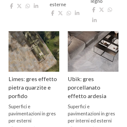
legno
esterne
Limes: gres effetto
Ubik: gres
pietra quarzite e
porcellanato
porfido
effetto ardesia
Superfici e
Superfici e
pavimentazioni in gres
pavimentazioni in gres
per esterni
per interni ed esterni