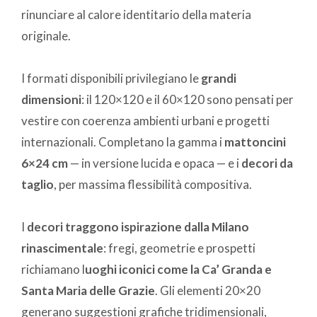
rinunciare al calore identitario della materia
originale.
I formati disponibili privilegiano le
grandi
dimensioni
: il 120×120 e il 60×120 sono pensati per
vestire con coerenza ambienti urbani e progetti
internazionali. Completano la gamma i
mattoncini
6×24 cm
— in versione lucida e opaca — e i
decori da
taglio
, per massima flessibilità compositiva.
I
decori traggono ispirazione dalla Milano
rinascimentale
: fregi, geometrie e prospetti
richiamano l
uoghi iconici come la Ca’ Granda e
Santa Maria delle Grazie
. Gli elementi 20×20
generano suggestioni grafiche tridimensionali,