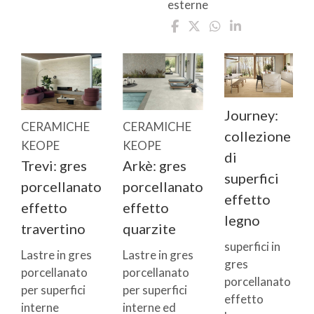
esterne
Journey:
CERAMICHE
CERAMICHE
collezione
KEOPE
KEOPE
di
Trevi: gres
Arkè: gres
superfici
porcellanato
porcellanato
effetto
effetto
effetto
legno
travertino
quarzite
superfici in
Lastre in gres
Lastre in gres
gres
porcellanato
porcellanato
porcellanato
per superfici
per superfici
effetto
interne
interne ed