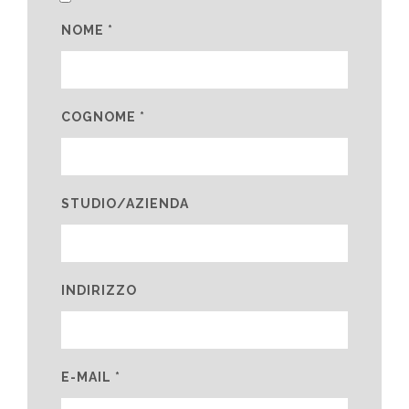
NOME *
COGNOME *
STUDIO/AZIENDA
INDIRIZZO
E-MAIL *