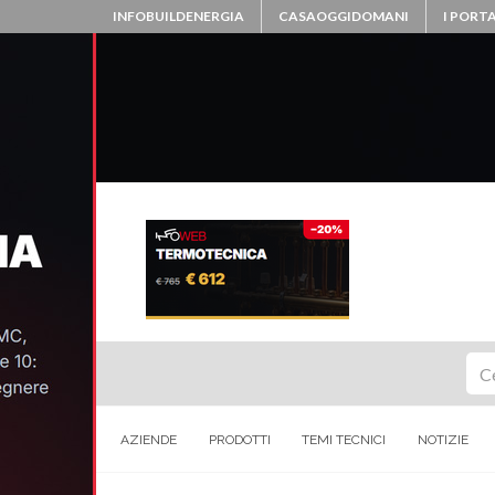
INFOBUILDENERGIA
CASAOGGIDOMANI
I PORTA
Ce
AZIENDE
PRODOTTI
TEMI TECNICI
NOTIZIE