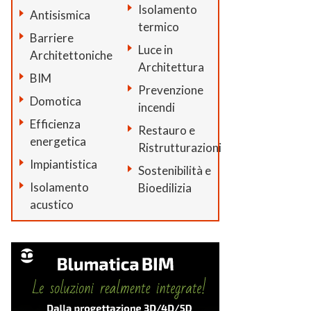
Isolamento
Antisismica
termico
Barriere
Luce in
Architettoniche
Architettura
BIM
Prevenzione
Domotica
incendi
Efficienza
Restauro e
energetica
Ristrutturazioni
Impiantistica
Sostenibilità e
Isolamento
Bioedilizia
acustico