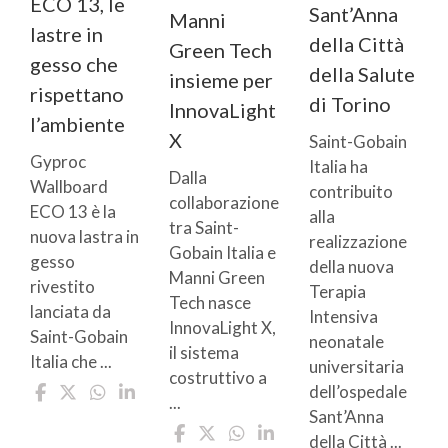
ECO 13, le
Sant’Anna
Manni
lastre in
della Città
Green Tech
gesso che
della Salute
insieme per
rispettano
di Torino
InnovaLight
l’ambiente
X
Saint-Gobain
Gyproc
Italia ha
Dalla
Wallboard
contribuito
collaborazione
ECO 13 è la
alla
tra Saint-
nuova lastra in
realizzazione
Gobain Italia e
gesso
della nuova
Manni Green
rivestito
Terapia
Tech nasce
lanciata da
Intensiva
InnovaLight X,
Saint-Gobain
neonatale
il sistema
Italia che ...
universitaria
costruttivo a
dell’ospedale
...
Sant’Anna
della Città ...