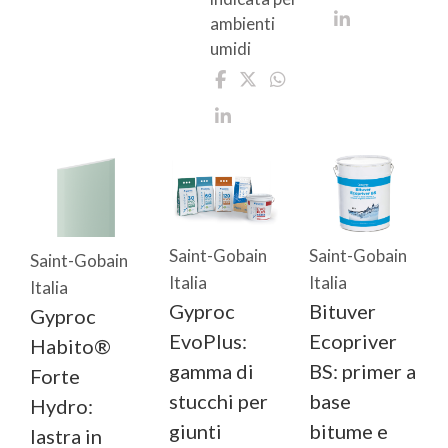
ambienti
umidi
Saint-Gobain
Saint-Gobain
Saint-Gobain
Italia
Italia
Italia
Gyproc
Bituver
Gyproc
EvoPlus:
Ecopriver
Habito®
gamma di
BS: primer a
Forte
stucchi per
base
Hydro:
giunti
bitume e
lastra in