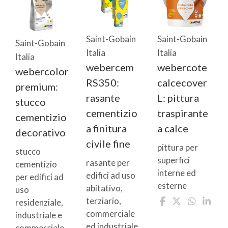
Saint-Gobain
Saint-Gobain
Saint-Gobain
Italia
Italia
Italia
webercem
webercote
webercolor
RS350:
calcecover
premium:
rasante
L: pittura
stucco
cementizio
traspirante
cementizio
a finitura
a calce
decorativo
civile fine
pittura per
stucco
superfici
rasante per
cementizio
interne ed
edifici ad uso
per edifici ad
esterne
abitativo,
uso
terziario,
residenziale,
commerciale
industriale e
ed industriale
commerciale