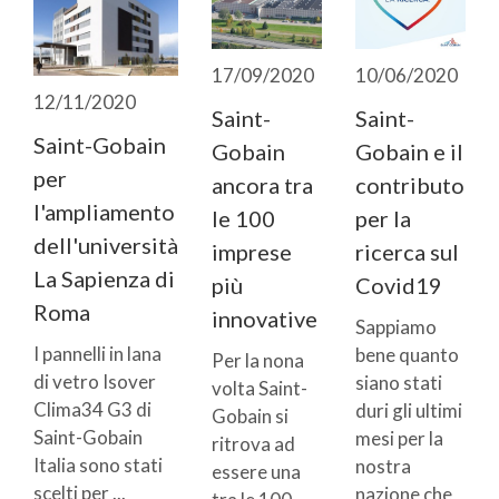
17/09/2020
10/06/2020
12/11/2020
Saint-
Saint-
Saint-Gobain
Gobain
Gobain e il
per
ancora tra
contributo
l'ampliamento
le 100
per la
dell'università
imprese
ricerca sul
La Sapienza di
più
Covid19
Roma
innovative
Sappiamo
I pannelli in lana
bene quanto
Per la nona
di vetro Isover
siano stati
volta Saint-
Clima34 G3 di
duri gli ultimi
Gobain si
Saint-Gobain
mesi per la
ritrova ad
Italia sono stati
nostra
essere una
scelti per ...
nazione che