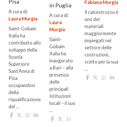
Pisa
Fabiana Murgia
in Puglia
A cura di:
Il calcestruzzo è
A cura di:
Laura Murgia
uno dei
Laura
materiali
Saint-Gobain
Murgia
maggiormente
Italia ha
Saint-
impiegati nel
contribuito allo
Gobain
settore delle
sviluppo della
Italia ha
costruzioni,
Scuola
inaugurato
scelto per la sua
Superiore
a Bari – alla
...
Sant’Anna di
presenza
Pisa
delle
occupandosi
principali
della
Istituzioni
riqualificazione
locali – il suo
del ...
...