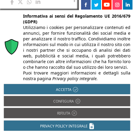
Informativa ai sensi del Regolamento UE 2016/679
(GDPR)
Utilizziamo i cookies per personalizzare contenuti ed
annunci, per fornire funzionalità dei social media e
per analizzare il nostro traffico. Condividiamo inoltre
Saint-Gobain
Saint-Gobain
informazioni sul modo in cui utilizza il nostro sito con
Saint-Gobain
Italia
i nostri partner che si occupano di analisi dei dati
Italia
Italia
web, pubblicità e social media, i quali potrebbero
webertherm
Isover
Gyproc
combinarle con altre informazioni che ha fornito loro
robusto
o che hanno raccolto dal suo utilizzo dei loro servizi.
Clima34
Duragyp
Puoi trovare maggiori informazioni e dettagli sulla
universal:
G3:
nostra pagina
Privacy policy integrale.
ECO
isolamento
pannello in
Activ'Air®:
ACCETTA
termico
lana di
lastra in
CONFIGURA
esterno
vetro
cartongesso
RIFIUTA
Sistema di
Isolamento
Lastra in
isolamento
termico e
cartongesso
PRIVACY POLICY INTEGRALE
termico
acustico
per tramezzi,