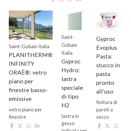
Saint-
Gyproc
Gobain
Saint-Gobain Italia
Evoplus
Italia
PLANITHERM®
Pasta:
Gyproc
INFINITY
stucco in
Hydro:
ORAÉ®: vetro
pasta
lastra
piano per
pronto
speciale
finestre basso-
all'uso
di tipo
emissive
finitura di
H2
pareti a
vetro piano per
lastra in
secco
finestre
gesso
indicata per