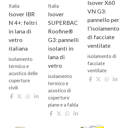
Isover X60
Italia
Italia
VN G3:
Isover IBR
Isover
pannello per
N 4+: feltri
SUPERBAC
l'isolamento
in lana di
Roofine®
di facciate
vetro
G3: pannelli
ventilate
italiana
isolanti in
isolamento di
lana di
isolamento
facciate
vetro
termico e
ventilate
acustico delle
isolamento
coperture
termico e
civili
acustico di
coperture
piane e a falda