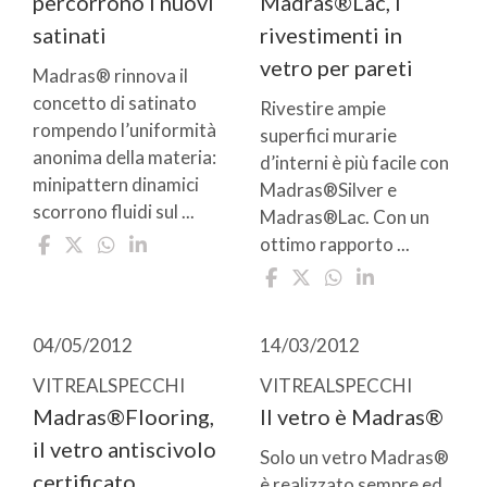
percorrono i nuovi
Madras®Lac, i
satinati
rivestimenti in
vetro per pareti
Madras® rinnova il
concetto di satinato
Rivestire ampie
rompendo l’uniformità
superfici murarie
anonima della materia:
d’interni è più facile con
minipattern dinamici
Madras®Silver e
scorrono fluidi sul ...
Madras®Lac. Con un
ottimo rapporto ...
04/05/2012
14/03/2012
VITREALSPECCHI
VITREALSPECCHI
Madras®Flooring,
Il vetro è Madras®
il vetro antiscivolo
Solo un vetro Madras®
certificato
è realizzato sempre ed