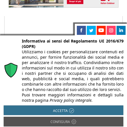
Informativa ai sensi del Regolamento UE 2016/679
(GDPR)
Utilizziamo i cookies per personalizzare contenuti ed
annunci, per fornire funzionalità dei social media e
per analizzare il nostro traffico. Condividiamo inoltre
informazioni sul modo in cui utilizza il nostro sito con
i nostri partner che si occupano di analisi dei dati
web, pubblicità e social media, i quali potrebbero
Chi siamo
Autori
Per la tua pubblicità
Iscriviti alla
combinarle con altre informazioni che ha fornito loro
newsletter
o che hanno raccolto dal suo utilizzo dei loro servizi.
Puoi trovare maggiori informazioni e dettagli sulla
nostra pagina
Privacy policy integrale.
ACCETTA
Infobuild è testata registrata presso il Tribunale di Milano al n° 63
CONFIGURA
dell’8/3/2013 - ISSN 2282-2267