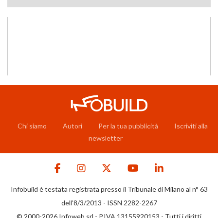
Chi siamo
Autori
Per la tua pubblicità
Iscriviti alla
newsletter
Infobuild è testata registrata presso il Tribunale di Milano al n° 63
dell’8/3/2013 - ISSN 2282-2267
© 2000-2026 Infoweb srl - P.IVA 13155920153 - Tutti i diritti