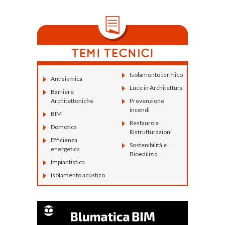
Isolamento termico
Antisismica
Luce in Architettura
Barriere
Architettoniche
Prevenzione
incendi
BIM
Restauro e
Domotica
Ristrutturazioni
Efficienza
Sostenibilità e
energetica
Bioedilizia
Impiantistica
Isolamento acustico