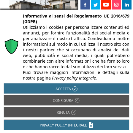
Informativa ai sensi del Regolamento UE 2016/679
(GDPR)
Utilizziamo i cookies per personalizzare contenuti ed
annunci, per fornire funzionalità dei social media e
per analizzare il nostro traffico. Condividiamo inoltre
informazioni sul modo in cui utilizza il nostro sito con
i nostri partner che si occupano di analisi dei dati
web, pubblicità e social media, i quali potrebbero
combinarle con altre informazioni che ha fornito loro
02/07/2026
o che hanno raccolto dal suo utilizzo dei loro servizi.
Puoi trovare maggiori informazioni e dettagli sulla
Detrazioni edilizie 2026: la guida
nostra pagina
Privacy policy integrale.
dell'Agenzia delle Entrate
ACCETTA
A cura di:
Erika Bonelli
CONFIGURA
La guida dell'Agenzia delle Entrate aggiorna
Ecobonus, Superbonus, bonus mobili e detrazioni
RIFIUTA
edilizie per la dichiarazione ...
PRIVACY POLICY INTEGRALE