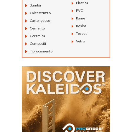
Plastica
Bambù
PVC
Calcestruzzo
Rame
Cartongesso
Resina
Cemento
Tessuti
Ceramica
Vetro
Compositi
Fibrocemento