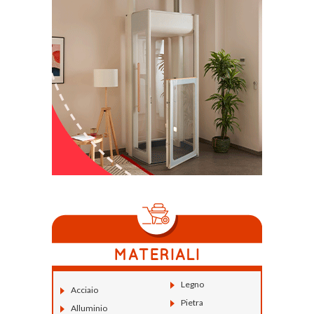
Legno
Acciaio
Pietra
Alluminio