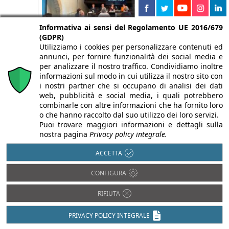
Informativa ai sensi del Regolamento UE 2016/679
(GDPR)
Utilizziamo i cookies per personalizzare contenuti ed
annunci, per fornire funzionalità dei social media e
Premio Architettura Città di Oderzo
per analizzare il nostro traffico. Condividiamo inoltre
2026: pubblicato il bando della XX
informazioni sul modo in cui utilizza il nostro sito con
edizione
i nostri partner che si occupano di analisi dei dati
web, pubblicità e social media, i quali potrebbero
4 Agosto 2026
combinarle con altre informazioni che ha fornito loro
Pubblicato il bando della XX edizione del Premio
o che hanno raccolto dal suo utilizzo dei loro servizi.
Architettura Città di Oderzo, con una nuova
Puoi trovare maggiori informazioni e dettagli sulla
menzione sul restauro.
nostra pagina
Privacy policy integrale.
ACCETTA
CONFIGURA
RIFIUTA
PRIVACY POLICY INTEGRALE