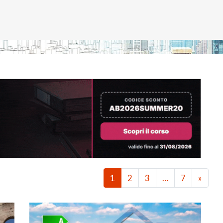
1
2
3
…
7
»