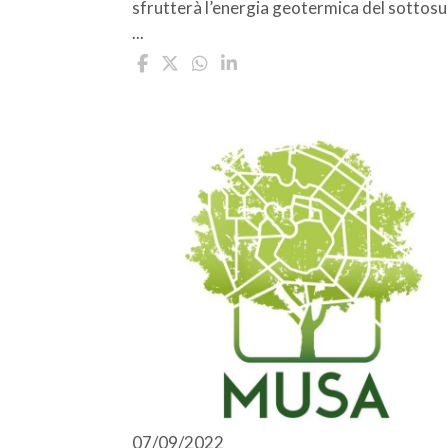
sfrutterà l’energia geotermica del sottos
...
07/09/2022