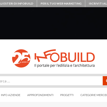
LI ESTERI DI INFOBUILD
PER IL TUO WEB MARKETING
ISCRIVITI 
rca
INFO AZIENDE
APPROFONDIMENTI
PROGETTI
CATEGORIE MERCE