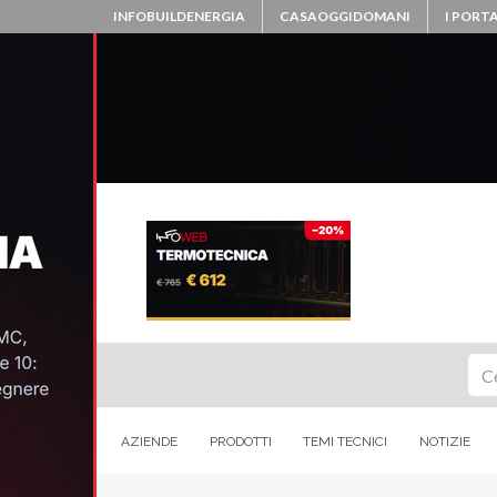
INFOBUILDENERGIA
CASAOGGIDOMANI
I PORTA
Ce
AZIENDE
PRODOTTI
TEMI TECNICI
NOTIZIE