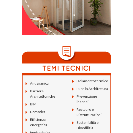
Isolamento termico
Antisismica
Luce in Architettura
Barriere
Architettoniche
Prevenzione
incendi
BIM
Restauro e
Domotica
Ristrutturazioni
Efficienza
Sostenibilità e
energetica
Bioedilizia
Impiantistica