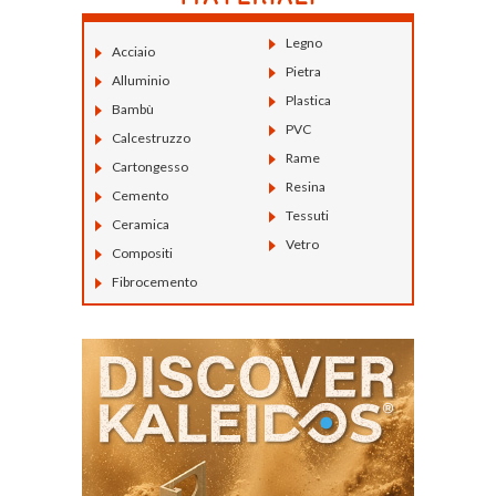
Legno
Acciaio
Pietra
Alluminio
Plastica
Bambù
PVC
Calcestruzzo
Rame
Cartongesso
Resina
Cemento
Tessuti
Ceramica
Vetro
Compositi
Fibrocemento