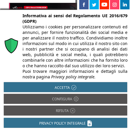
Informativa ai sensi del Regolamento UE 2016/679
(GDPR)
Utilizziamo i cookies per personalizzare contenuti ed
annunci, per fornire funzionalità dei social media e
per analizzare il nostro traffico. Condividiamo inoltre
informazioni sul modo in cui utilizza il nostro sito con
i nostri partner che si occupano di analisi dei dati
web, pubblicità e social media, i quali potrebbero
combinarle con altre informazioni che ha fornito loro
o che hanno raccolto dal suo utilizzo dei loro servizi.
Puoi trovare maggiori informazioni e dettagli sulla
nostra pagina
Privacy policy integrale.
ACCETTA
CONFIGURA
Chi siamo
Autori
Per la tua pubblicità
Iscriviti alla
newsletter
RIFIUTA
PRIVACY POLICY INTEGRALE