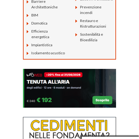
Barriere
Architettoniche
Prevenzione
incendi
BIM
Restauro e
Domotica
Ristrutturazioni
Efficienza
Sostenibilità e
energetica
Bioedilizia
Impiantistica
Isolamento acustico