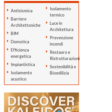
Isolamento
Antisismica
termico
Barriere
Luce in
Architettoniche
Architettura
BIM
Prevenzione
Domotica
incendi
Efficienza
Restauro e
energetica
Ristrutturazioni
Impiantistica
Sostenibilità e
Isolamento
Bioedilizia
acustico