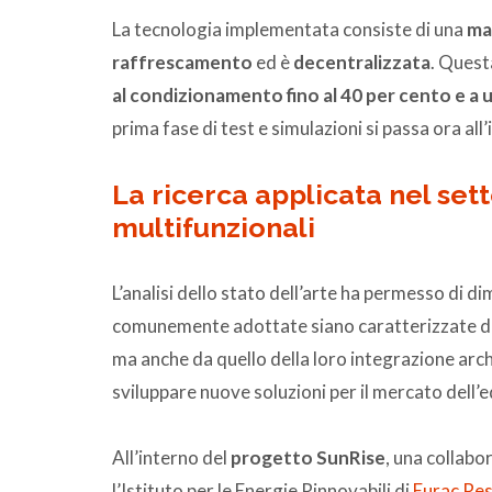
La tecnologia implementata consiste di una
ma
raffrescamento
ed è
decentralizzata
. Quest
al condizionamento fino al 40 per cento e a 
prima fase di test e simulazioni si passa ora all
La ricerca applicata nel set
multifunzionali
L’analisi dello stato dell’arte ha permesso di d
comunemente adottate siano caratterizzate da 
ma anche da quello della loro integrazione arch
sviluppare nuove soluzioni per il mercato dell’ed
All’interno del
progetto SunRise
, una collabo
l’Istituto per le Energie Rinnovabili di
Eurac Re