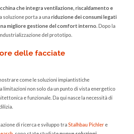
cchina che integra ventilazione, riscaldamento e
a soluzione porta a una
riduzione dei consumi legati
una migliore gestione del comfort interno
. Dopo la
’industrializzazione del prototipo.
tore delle facciate
imostrare come le soluzioni impiantistiche
limitazioni non solo da un punto di vista energetico
itettonica e funzionale. Da qui nasce la necessità di
ilizia.
razione di ricerca e sviluppo tra
Stalhbau Pichler
e
search
, sono state studiate
nuove soluzioni