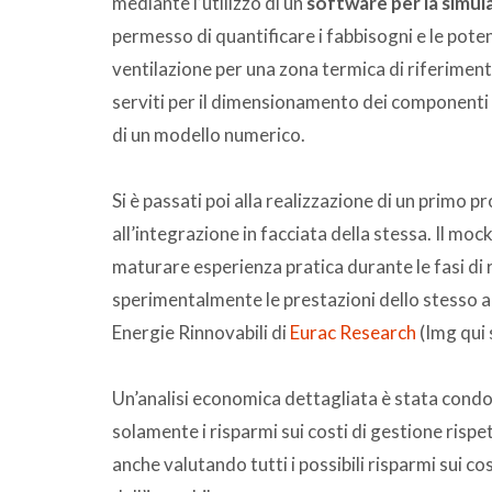
mediante l’utilizzo di un
software per la simu
permesso di quantificare i fabbisogni e le pote
ventilazione per una zona termica di riferimento
serviti per il dimensionamento dei componenti d
di un modello numerico.
Si è passati poi alla realizzazione di un primo p
all’integrazione in facciata della stessa. Il mo
maturare esperienza pratica durante le fasi di r
sperimentalmente le prestazioni dello stesso al
Energie Rinnovabili di
Eurac Research
(Img qui 
Un’analisi economica dettagliata è stata condo
solamente i risparmi sui costi di gestione risp
anche valutando tutti i possibili risparmi sui co