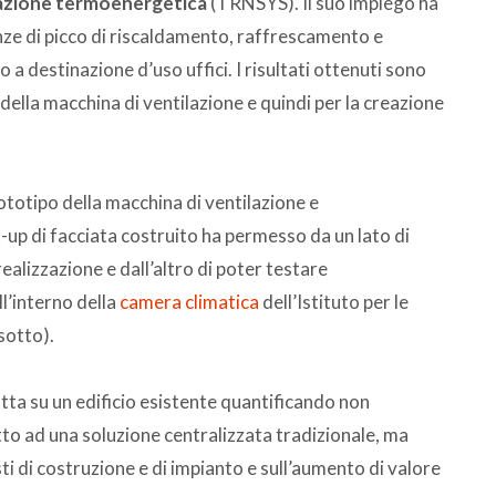
lazione termoenergetica
(TRNSYS). Il suo impiego ha
nze di picco di riscaldamento, raffrescamento e
 a destinazione d’uso uffici. I risultati ottenuti sono
ella macchina di ventilazione e quindi per la creazione
rototipo della macchina di ventilazione e
ck-up di facciata costruito ha permesso da un lato di
ealizzazione e dall’altro di poter testare
l’interno della
camera climatica
dell’Istituto per le
sotto).
tta su un edificio esistente quantificando non
etto ad una soluzione centralizzata tradizionale, ma
sti di costruzione e di impianto e sull’aumento di valore