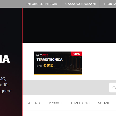
INFOBUILDENERGIA
CASAOGGIDOMANI
I PORTA
Ce
AZIENDE
PRODOTTI
TEMI TECNICI
NOTIZIE