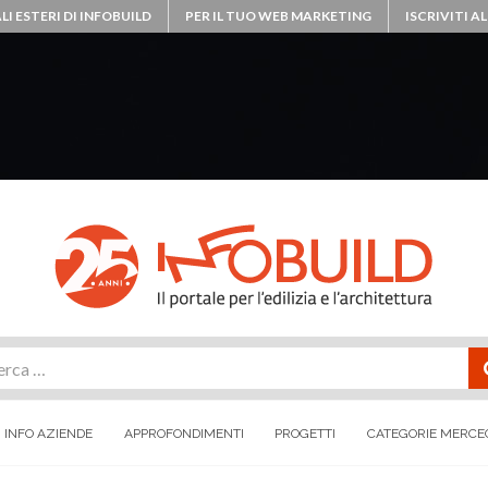
LI ESTERI DI INFOBUILD
PER IL TUO WEB MARKETING
ISCRIVITI 
rca
INFO AZIENDE
APPROFONDIMENTI
PROGETTI
CATEGORIE MERCE