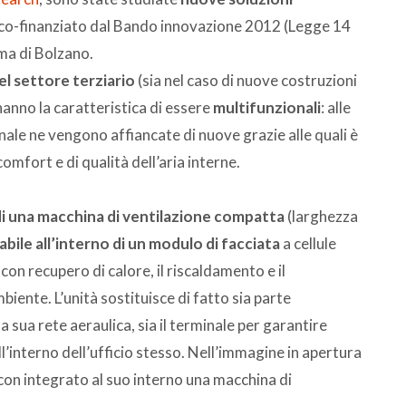
o co-finanziato dal Bando innovazione 2012 (Legge 14
ma di Bolzano.
del settore terziario
(sia nel caso di nuove costruzioni
 hanno la caratteristica di essere
multifunzionali
: alle
nale ne vengono affiancate di nuove grazie alle quali è
comfort e di qualità dell’aria interne.
di una macchina di ventilazione compatta
(larghezza
abile all’interno di un modulo di facciata
a cellule
con recupero di calore, il riscaldamento e il
biente. L’unità sostituisce di fatto sia parte
a sua rete aeraulica, sia il terminale per garantire
l’interno dell’ufficio stesso. Nell’immagine in apertura
con integrato al suo interno una macchina di