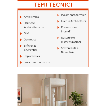
Isolamento termico
Antisismica
Luce in Architettura
Barriere
Architettoniche
Prevenzione
incendi
BIM
Restauro e
Domotica
Ristrutturazioni
Efficienza
Sostenibilità e
energetica
Bioedilizia
Impiantistica
Isolamento acustico