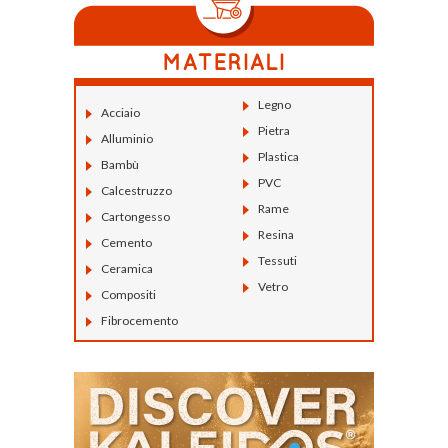
Legno
Acciaio
Pietra
Alluminio
Plastica
Bambù
PVC
Calcestruzzo
Rame
Cartongesso
Resina
Cemento
Tessuti
Ceramica
Vetro
Compositi
Fibrocemento