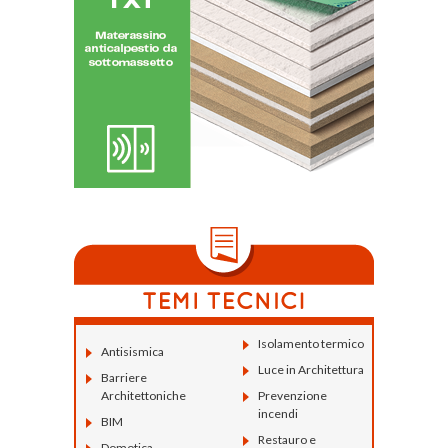
Isolamento termico
Antisismica
Luce in Architettura
Barriere
Architettoniche
Prevenzione
incendi
BIM
Restauro e
Domotica