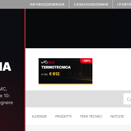
INFOBUILDENERGIA
CASAOGGIDOMANI
I PORTA
Ce
AZIENDE
PRODOTTI
TEMI TECNICI
NOTIZIE