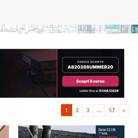
1
2
3
…
57
»