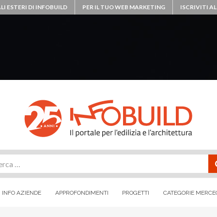
LI ESTERI DI INFOBUILD
PER IL TUO WEB MARKETING
ISCRIVITI 
rca
INFO AZIENDE
APPROFONDIMENTI
PROGETTI
CATEGORIE MERCE