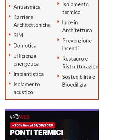
Isolamento
Antisismica
termico
Barriere
Luce in
Architettoniche
Architettura
BIM
Prevenzione
Domotica
incendi
Efficienza
Restauro e
energetica
Ristrutturazioni
Impiantistica
Sostenibilità e
Isolamento
Bioedilizia
acustico