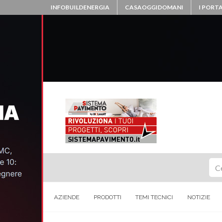
INFOBUILDENERGIA
CASAOGGIDOMANI
I PORTA
Ce
AZIENDE
PRODOTTI
TEMI TECNICI
NOTIZIE