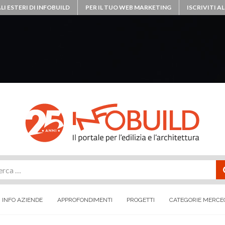
LI ESTERI DI INFOBUILD
PER IL TUO WEB MARKETING
ISCRIVITI 
rca
INFO AZIENDE
APPROFONDIMENTI
PROGETTI
CATEGORIE MERCE