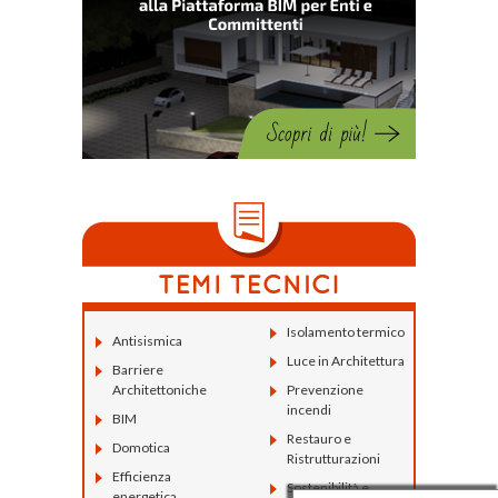
Isolamento termico
Antisismica
Luce in Architettura
Barriere
Architettoniche
Prevenzione
incendi
BIM
Restauro e
Domotica
Ristrutturazioni
Efficienza
Sostenibilità e
energetica