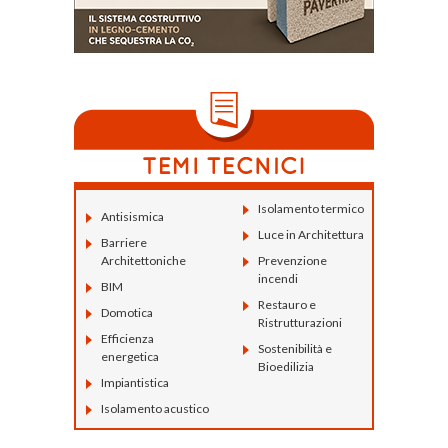
Isolamento termico
Antisismica
Luce in Architettura
Barriere
Architettoniche
Prevenzione
incendi
BIM
Restauro e
Domotica
Ristrutturazioni
Efficienza
Sostenibilità e
energetica
Bioedilizia
Impiantistica
Isolamento acustico