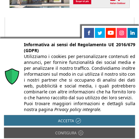
Informativa ai sensi del Regolamento UE 2016/679
(GDPR)
Utilizziamo i cookies per personalizzare contenuti ed
annunci, per fornire funzionalità dei social media e
per analizzare il nostro traffico. Condividiamo inoltre
informazioni sul modo in cui utilizza il nostro sito con
i nostri partner che si occupano di analisi dei dati
web, pubblicità e social media, i quali potrebbero
Chi siamo
Autori
Per la tua pubblicità
Iscriviti alla
combinarle con altre informazioni che ha fornito loro
newsletter
o che hanno raccolto dal suo utilizzo dei loro servizi.
Puoi trovare maggiori informazioni e dettagli sulla
nostra pagina
Privacy policy integrale.
ACCETTA
Infobuild è testata registrata presso il Tribunale di Milano al n° 63
CONFIGURA
dell’8/3/2013 - ISSN 2282-2267