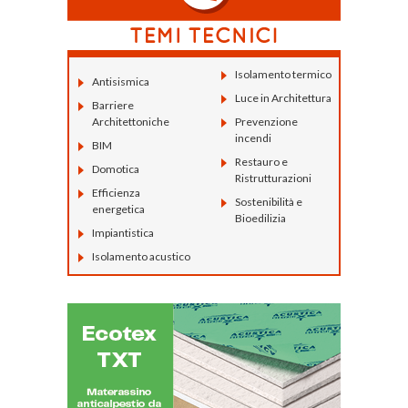
Isolamento termico
Antisismica
Luce in Architettura
Barriere
Architettoniche
Prevenzione
incendi
BIM
Restauro e
Domotica
Ristrutturazioni
Efficienza
Sostenibilità e
energetica
Bioedilizia
Impiantistica
Isolamento acustico