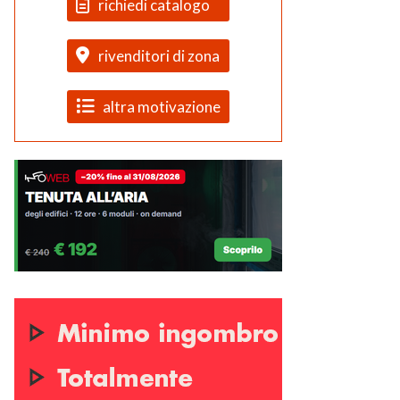
richiedi catalogo
rivenditori di zona
altra motivazione