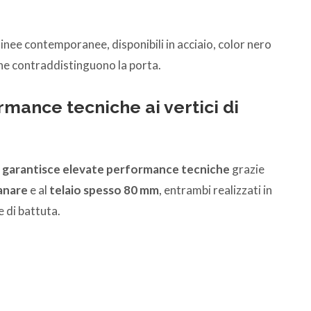
linee contemporanee, disponibili in acciaio, color nero
 che contraddistinguono la porta.
ance tecniche ai vertici di
garantisce elevate performance tecniche
grazie
anare
e al
telaio spesso 80 mm
, entrambi realizzati in
e di battuta.