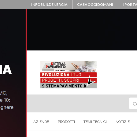
INFOBUILDENERGIA
CASAOGGIDOMANI
I PORTA
Ce
AZIENDE
PRODOTTI
TEMI TECNICI
NOTIZIE