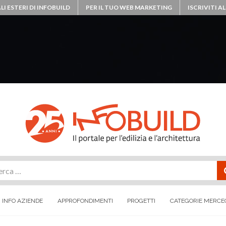
LI ESTERI DI INFOBUILD
PER IL TUO WEB MARKETING
ISCRIVITI 
rca
INFO AZIENDE
APPROFONDIMENTI
PROGETTI
CATEGORIE MERCE