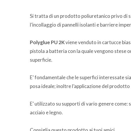
Si tratta di un prodotto poliuretanico privo di
l’incollaggio di pannelli isolanti e barriere impe
Polyglue PU 2K
viene venduto in cartucce bias
pistola a batteria con la quale vengono stese 
superficie.
E’ fondamentale che le superfici interessate si
posa ideale; inoltre l’applicazione del prodott
E’ utilizzato su supporti di vario genere come: 
acciaio e legno.
Consiglia questo prodotto ai tuoi amici