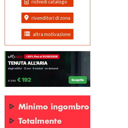
richiedi catalogo
rivenditori di zona
altra motivazione