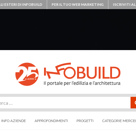
LI ESTERI DI INFOBUILD
PER IL TUO WEB MARKETING
ISCRIVITI 
rca
INFO AZIENDE
APPROFONDIMENTI
PROGETTI
CATEGORIE MERCE