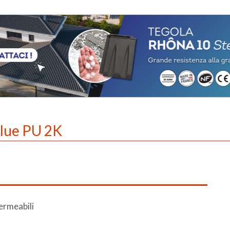
glue PU 2K
ermeabili