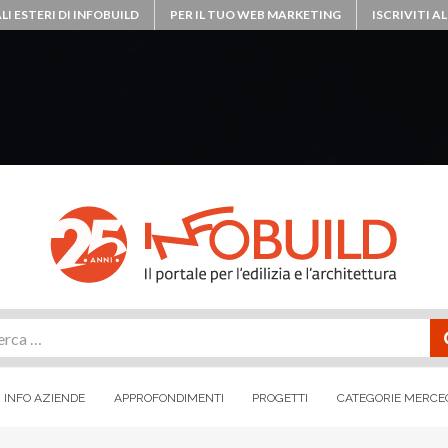
LI ESTERI DI INFOBUILD
PER IL TUO WEB MARKETING
ISCRIVITI 
rca
INFO AZIENDE
APPROFONDIMENTI
PROGETTI
CATEGORIE MERCE