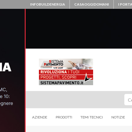
INFOBUILDENERGIA
CASAOGGIDOMANI
I PORTA
Ce
AZIENDE
PRODOTTI
TEMI TECNICI
NOTIZIE