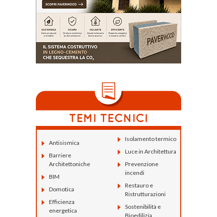
Isolamento termico
Antisismica
Luce in Architettura
Barriere
Architettoniche
Prevenzione
incendi
BIM
Restauro e
Domotica
Ristrutturazioni
Efficienza
Sostenibilità e
energetica
Bioedilizia