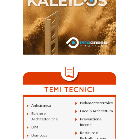
Isolamento termico
Antisismica
Luce in Architettura
Barriere
Architettoniche
Prevenzione
incendi
BIM
Restauro e
Domotica
Ristrutturazioni