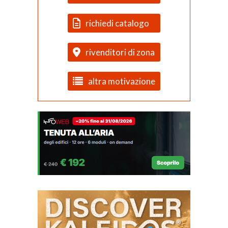
richiedi catalogo
rivenditori di zona
altra motivazione