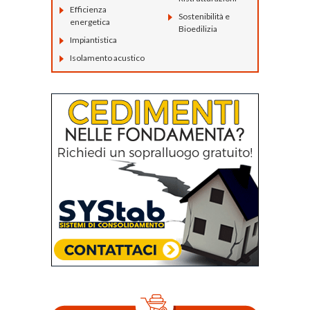
Efficienza
Sostenibilità e
energetica
Bioedilizia
Impiantistica
Isolamento acustico