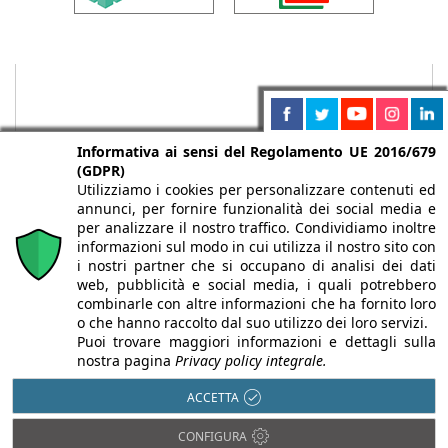
Informativa ai sensi del Regolamento UE 2016/679
(GDPR)
Utilizziamo i cookies per personalizzare contenuti ed
annunci, per fornire funzionalità dei social media e
per analizzare il nostro traffico. Condividiamo inoltre
informazioni sul modo in cui utilizza il nostro sito con
i nostri partner che si occupano di analisi dei dati
web, pubblicità e social media, i quali potrebbero
Chi siamo
Autori
Per la tua pubblicità
Iscriviti alla
combinarle con altre informazioni che ha fornito loro
newsletter
o che hanno raccolto dal suo utilizzo dei loro servizi.
Puoi trovare maggiori informazioni e dettagli sulla
nostra pagina
Privacy policy integrale.
ACCETTA
Infobuild è testata registrata presso il Tribunale di Milano al n° 63
CONFIGURA
dell’8/3/2013 - ISSN 2282-2267