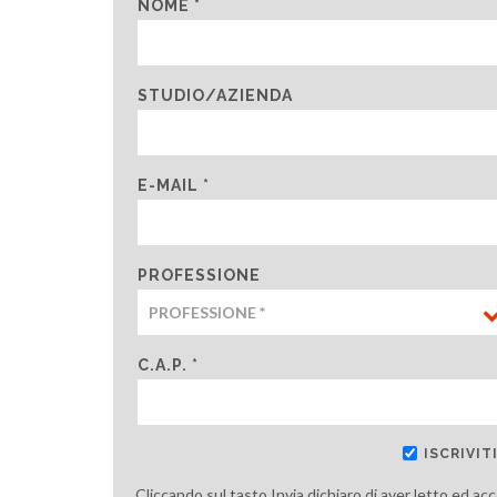
NOME *
STUDIO/AZIENDA
E-MAIL *
PROFESSIONE
C.A.P. *
ISCRIVI
Cliccando sul tasto Invia dichiaro di aver letto ed ac