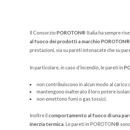
Il Consorzio
POROTON®
Italia ha sempre ris
al fuoco dei prodotti a marchio POROTON®
prestazioni, sia su pareti intonacate che su par
In particolare, in caso d’incendio, le pareti in
P
non contribuiscono in alcun modo al carico 
mantengono inalterato il loro potere isolan
non emettono fumi o gas tossici.
Inoltre il
comportamento al fuoco di una paret
inerzia termica
. Le pareti in POROTON® sono 