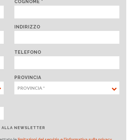
COGNOME *
INDIRIZZO
TELEFONO
PROVINCIA
TI ALLA NEWSLETTER
cettato le
limitazioni del servizio e l'informativa sulla privacy