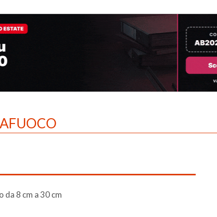
IAFUOCO
co da 8 cm a 30 cm