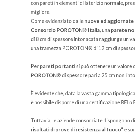
con pareti in elementi di laterizio normale, 
migliore.
Come evidenziato dalle
nuove ed aggiornate p
Consorzio POROTON® Italia
, una
parete no
di 8 cm di spessore intonacata raggiunge un val
una tramezza POROTON® di 12 cm di spessore i
Per
pareti portanti
si può ottenere un valore 
POROTON®
di spessore pari a 25 cm non int
È evidente che, data la vasta gamma tipologi
è possibile disporre di una certificazione REI o 
Tuttavia, le aziende consorziate dispongono di
risultati di prove di resistenza al fuoco”
e son