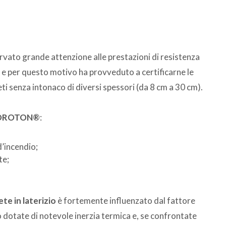
ervato grande attenzione alle prestazioni di resistenza
e per questo motivo ha provveduto a certificarne le
eti senza intonaco di diversi spessori (da 8 cm a 30 cm).
OROTON®
:
d’incendio;
te;
e in laterizio
è fortemente influenzato dal fattore
dotate di notevole inerzia termica e, se confrontate