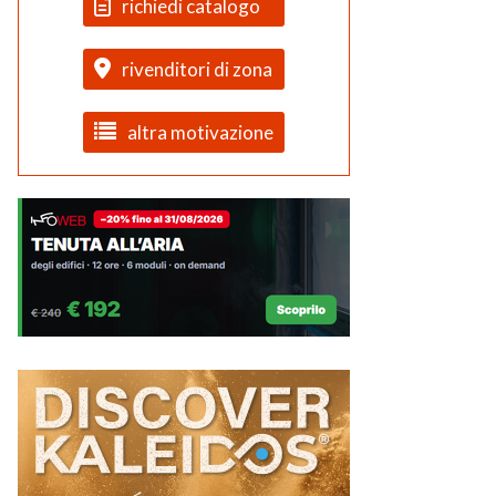
richiedi catalogo
rivenditori di zona
altra motivazione