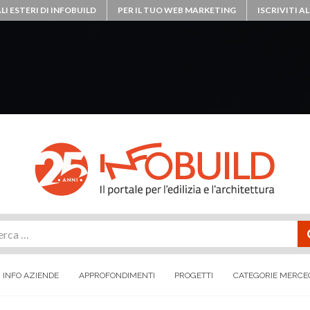
LI ESTERI DI INFOBUILD
PER IL TUO WEB MARKETING
ISCRIVITI 
rca
INFO AZIENDE
APPROFONDIMENTI
PROGETTI
CATEGORIE MERCE