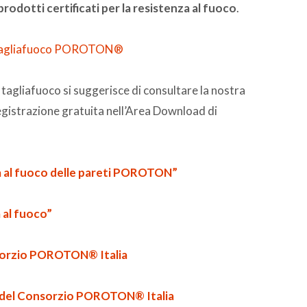
prodotti certificati per la resistenza al fuoco
.
 tagliafuoco POROTON®
 tagliafuoco si suggerisce di consultare la nostra
egistrazione gratuita nell’Area Download di
za al fuoco delle pareti POROTON”
 al fuoco”
nsorzio POROTON® Italia
us del Consorzio POROTON® Italia