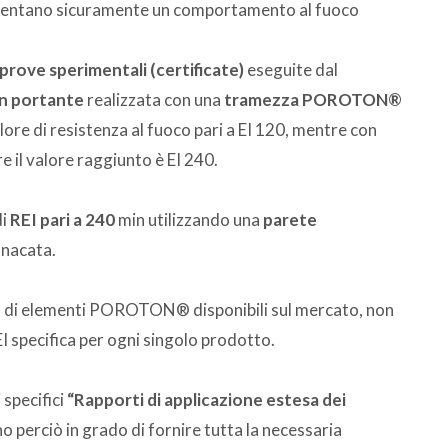
presentano sicuramente un comportamento al fuoco
rove sperimentali (certificate)
eseguite dal
n portante
realizzata con una
tramezza POROTON®
ore di resistenza al fuoco pari a EI 120, mentre con
l valore raggiunto è EI 240.
di
REI pari a 240
min utilizzando una
parete
onacata.
ca di elementi POROTON® disponibili sul mercato, non
EI specifica per ogni singolo prodotto.
 specifici
“Rapporti di applicazione estesa dei
o perciò in grado di fornire tutta la necessaria