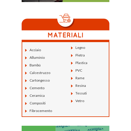
Legno
Acciaio
Pietra
Alluminio
Plastica
Bambù
PVC
Calcestruzzo
Rame
Cartongesso
Resina
Cemento
Tessuti
Ceramica
Vetro
Compositi
Fibrocemento