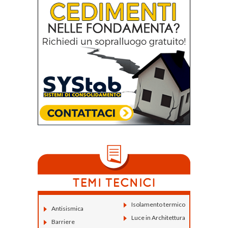
Isolamento termico
Antisismica
Luce in Architettura
Barriere