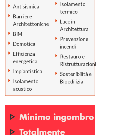
Isolamento
Antisismica
termico
Barriere
Luce in
Architettoniche
Architettura
BIM
Prevenzione
Domotica
incendi
Efficienza
Restauro e
energetica
Ristrutturazioni
Impiantistica
Sostenibilità e
Isolamento
Bioedilizia
acustico