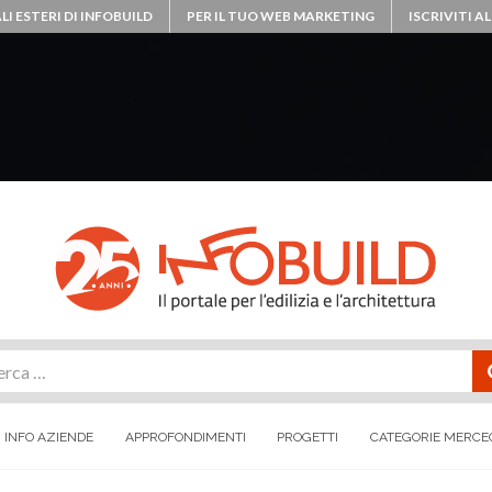
LI ESTERI DI INFOBUILD
PER IL TUO WEB MARKETING
ISCRIVITI 
rca
INFO AZIENDE
APPROFONDIMENTI
PROGETTI
CATEGORIE MERCE