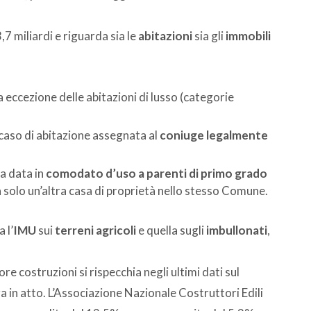
7 miliardi e riguarda sia le
abitazioni
sia gli
immobili
a eccezione delle abitazioni di lusso (categorie
l caso di abitazione assegnata al
coniuge legalmente
a data in
comodato d’uso a parenti di primo grado
da solo un’altra casa di proprietà nello stesso Comune.
 l’
IMU
sui
terreni agricoli
e quella sugli
imbullonati
,
e costruzioni si rispecchia negli ultimi dati sul
 in atto. L’Associazione Nazionale Costruttori Edili