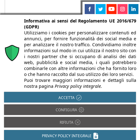
Informativa ai sensi del Regolamento UE 2016/679
(GDPR)
Utilizziamo i cookies per personalizzare contenuti ed
annunci, per fornire funzionalità dei social media e
per analizzare il nostro traffico. Condividiamo inoltre
informazioni sul modo in cui utilizza il nostro sito con
i nostri partner che si occupano di analisi dei dati
web, pubblicità e social media, i quali potrebbero
Chi siamo
Autori
Per la tua pubblicità
Iscriviti alla
combinarle con altre informazioni che ha fornito loro
newsletter
o che hanno raccolto dal suo utilizzo dei loro servizi.
Puoi trovare maggiori informazioni e dettagli sulla
nostra pagina
Privacy policy integrale.
ACCETTA
Infobuild è testata registrata presso il Tribunale di Milano al n° 63
CONFIGURA
dell’8/3/2013 - ISSN 2282-2267
RIFIUTA
© 2000-2026 Infoweb srl - P.IVA 13155920153 - Tutti i diritti
riservati |
Privacy
PRIVACY POLICY INTEGRALE