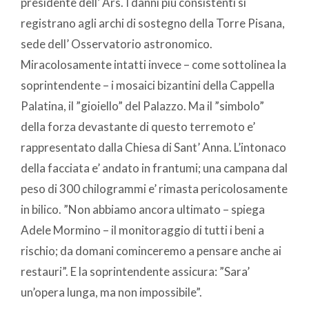
presidente dell’ Ars. I danni più consistenti si
registrano agli archi di sostegno della Torre Pisana,
sede dell’ Osservatorio astronomico.
Miracolosamente intatti invece – come sottolinea la
soprintendente – i mosaici bizantini della Cappella
Palatina, il ”gioiello” del Palazzo. Ma il ”simbolo”
della forza devastante di questo terremoto e’
rappresentato dalla Chiesa di Sant’ Anna. L’intonaco
della facciata e’ andato in frantumi; una campana dal
peso di 300 chilogrammi e’ rimasta pericolosamente
in bilico. ”Non abbiamo ancora ultimato – spiega
Adele Mormino – il monitoraggio di tutti i beni a
rischio; da domani cominceremo a pensare anche ai
restauri”. E la soprintendente assicura: ”Sara’
un’opera lunga, ma non impossibile”.