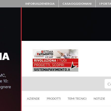
INFOBUILDENERGIA
CASAOGGIDOMANI
I PORTA
Ce
AZIENDE
PRODOTTI
TEMI TECNICI
NOTIZIE