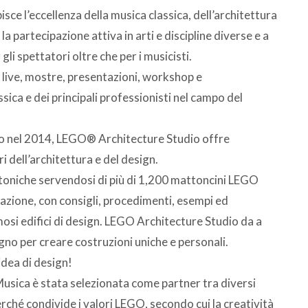
bisce l’eccellenza della musica classica, dell’architettura
a partecipazione attiva in arti e discipline diverse e a
li spettatori oltre che per i musicisti.
e live, mostre, presentazioni, workshop e
sica e dei principali professionisti nel campo del
so nel 2014, LEGO® Architecture Studio offre
ri dell’architettura e del design.
ettoniche servendosi di più di 1,200 mattoncini LEGO
irazione, con consigli, procedimenti, esempi ed
 famosi edifici di design. LEGO Architecture Studio da a
ogno per creare costruzioni uniche e personali.
idea di design!
 Musica è stata selezionata come partner tra diversi
erché condivide i valori LEGO, secondo cui la creatività