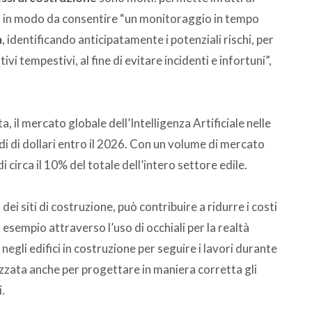
ità, in modo da consentire “un monitoraggio in tempo
a
, identificando anticipatamente i potenziali rischi, per
i tempestivi, al fine di evitare incidenti e infortuni”,
il mercato globale dell’Intelligenza Artificiale nelle
i di dollari entro il 2026. Con un volume di mercato
 di circa il 10% del totale dell’intero settore edile.
 dei siti di costruzione, può contribuire a ridurre i costi
r esempio attraverso l’uso di occhiali per la realtà
 negli edifici in costruzione per seguire i lavori durante
lizzata anche per progettare in maniera corretta gli
i.