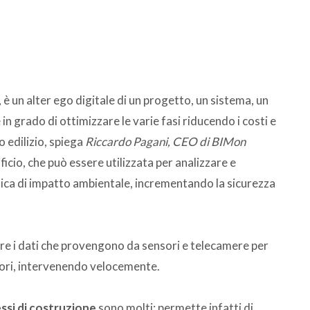
, è un alter ego digitale di un progetto, un sistema, un
in grado di ottimizzare le varie fasi riducendo i costi e
o edilizio, spiega
Riccardo Pagani, CEO di BIMon
ficio, che può essere utilizzata per analizzare e
tica di impatto ambientale, incrementando la sicurezza
rare i dati che provengono da sensori e telecamere per
ratori, intervenendo velocemente.
ssi di costruzione
sono molti: permette infatti di