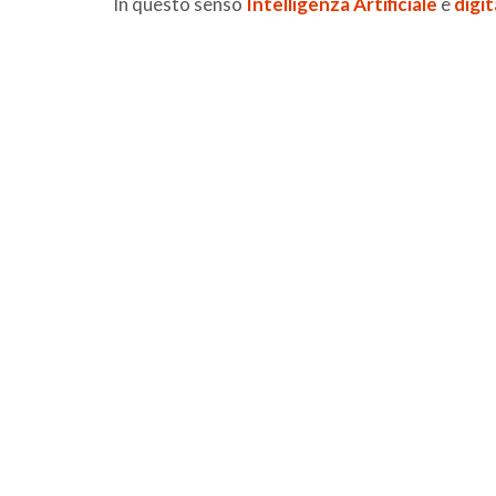
In questo senso
Intelligenza Artificiale
e
digit