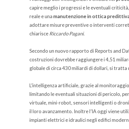
capire meglio i progressi e le eventuali critic
reale e una
manutenzione in ottica predittiv
adottare misure preventive o interventi correttiv
chiarisce
Riccardo Pagani
.
Secondo un nuovo rapporto di Reports and Data, 
costruzioni dovrebbe raggiungere i 4,51 miliard
globale di circa 430 miliardi di dollari, si tratta
L’intelligenza artificiale, grazie al monitoraggio
limitando le eventuali situazioni di pericolo, pe
virtuale, mini-robot, sensori intelligenti o droni
il loro avanzamento. Inoltre l’IA oggi viene uti
impianti elettrici e idraulici negli edifici modern