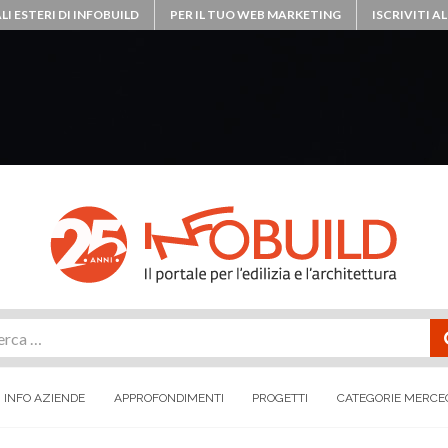
LI ESTERI DI INFOBUILD
PER IL TUO WEB MARKETING
ISCRIVITI 
rca
INFO AZIENDE
APPROFONDIMENTI
PROGETTI
CATEGORIE MERCE