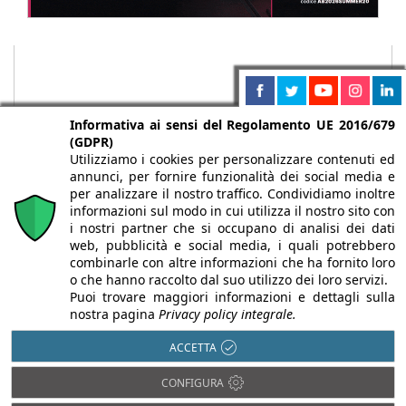
Informativa ai sensi del Regolamento UE 2016/679
(GDPR)
Utilizziamo i cookies per personalizzare contenuti ed
annunci, per fornire funzionalità dei social media e
per analizzare il nostro traffico. Condividiamo inoltre
informazioni sul modo in cui utilizza il nostro sito con
i nostri partner che si occupano di analisi dei dati
web, pubblicità e social media, i quali potrebbero
Chi siamo
Autori
Per la tua pubblicità
Iscriviti alla
combinarle con altre informazioni che ha fornito loro
newsletter
o che hanno raccolto dal suo utilizzo dei loro servizi.
Puoi trovare maggiori informazioni e dettagli sulla
nostra pagina
Privacy policy integrale.
ACCETTA
Infobuild è testata registrata presso il Tribunale di Milano al n° 63
CONFIGURA
dell’8/3/2013 - ISSN 2282-2267