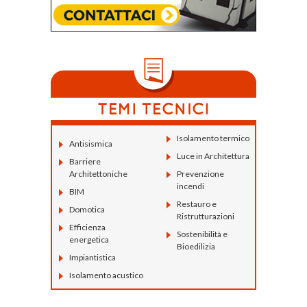
Isolamento termico
Antisismica
Luce in Architettura
Barriere
Architettoniche
Prevenzione
incendi
BIM
Restauro e
Domotica
Ristrutturazioni
Efficienza
Sostenibilità e
energetica
Bioedilizia
Impiantistica
Isolamento acustico