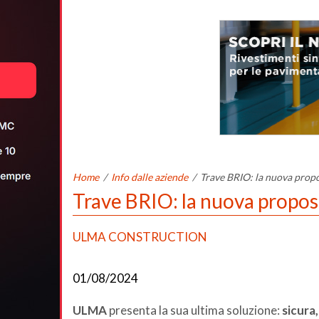
Home
/
Info dalle aziende
/
Trave BRIO: la nuova propo
Trave BRIO: la nuova propos
ULMA CONSTRUCTION
01/08/2024
ULMA
presenta la sua ultima soluzione:
sicura,