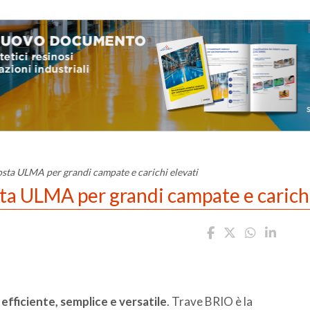
sta ULMA per grandi campate e carichi elevati
ta ULMA per grandi campate e carichi
 efficiente, semplice e versatile
. Trave BRIO è la