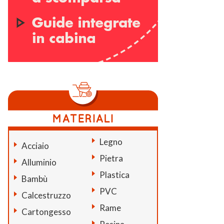
Legno
Acciaio
Pietra
Alluminio
Plastica
Bambù
PVC
Calcestruzzo
Rame
Cartongesso