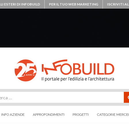
LI ESTERI DI INFOBUILD
PER IL TUO WEB MARKETING
ISCRIVITI 
rca
INFO AZIENDE
APPROFONDIMENTI
PROGETTI
CATEGORIE MERCE