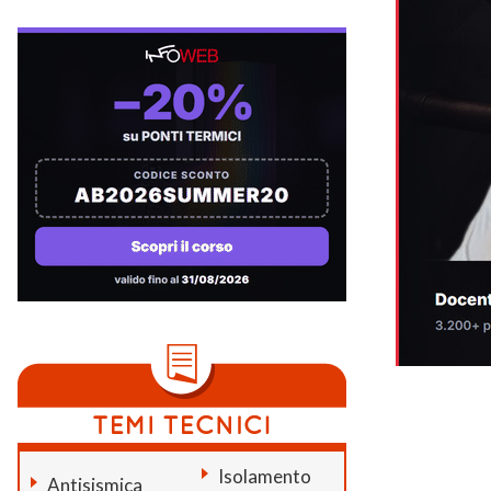
Isolamento
Antisismica