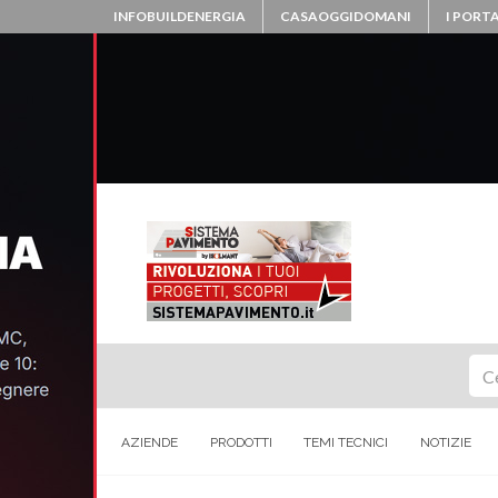
INFOBUILDENERGIA
CASAOGGIDOMANI
I PORTA
Ce
AZIENDE
PRODOTTI
TEMI TECNICI
NOTIZIE