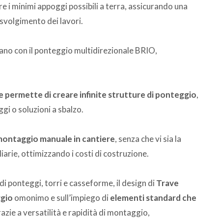
e i minimi appoggi possibili a terra, assicurando una
 svolgimento dei lavori.
ano con il ponteggio multidirezionale BRIO,
e permette di creare infinite strutture di ponteggio
,
gi o soluzioni a sbalzo.
 montaggio manuale in cantiere
, senza che vi sia la
iarie, ottimizzando i costi di costruzione.
di ponteggi, torri e casseforme, il design di
Trave
ggio
omonimo e sull’impiego di
elementi standard che
azie a versatilità e rapidità di montaggio,