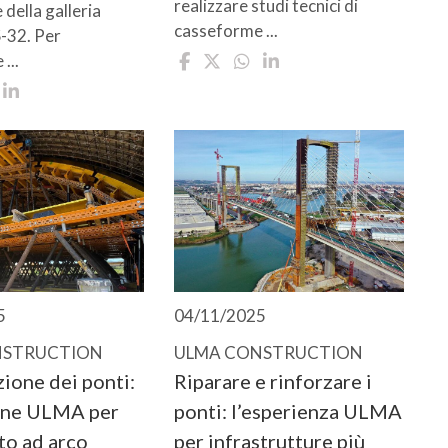
realizzare studi tecnici di
 della galleria
casseforme ...
-32. Per
...
5
04/11/2025
NSTRUCTION
ULMA CONSTRUCTION
ione dei ponti:
Riparare e rinforzare i
ione ULMA per
ponti: l’esperienza ULMA
to ad arco
per infrastrutture più