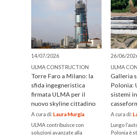
14/07/2026
26/06/202
ULMA CONSTRUCTION
ULMA CO
Torre Faro a Milano: la
Galleria 
sfida ingegneristica
Polonia: 
firmata ULMA per il
sistemi in
nuovo skyline cittadino
cassefor
A cura di:
Laura Murgia
A cura di:
L
ULMA contribuisce con
Lungo l'aut
soluzioni avanzate alla
Polonia è s