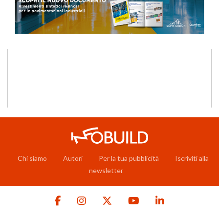
Chi siamo
Autori
Per la tua pubblicità
Iscriviti alla
newsletter