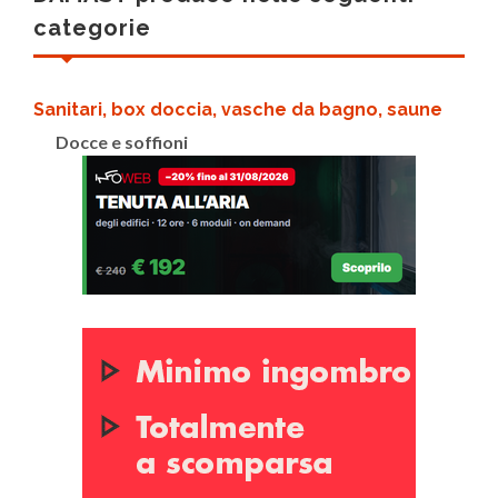
categorie
Sanitari, box doccia, vasche da bagno, saune
Docce e soffioni