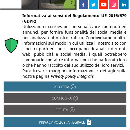
Informativa ai sensi del Regolamento UE 2016/679
(GDPR)
Utilizziamo i cookies per personalizzare contenuti ed
annunci, per fornire funzionalità dei social media e
per analizzare il nostro traffico. Condividiamo inoltre
informazioni sul modo in cui utilizza il nostro sito con
i nostri partner che si occupano di analisi dei dati
web, pubblicità e social media, i quali potrebbero
Isolamento termico
Antisismica
combinarle con altre informazioni che ha fornito loro
Luce in Architettura
o che hanno raccolto dal suo utilizzo dei loro servizi.
Barriere
Puoi trovare maggiori informazioni e dettagli sulla
Architettoniche
Prevenzione
nostra pagina
Privacy policy integrale.
incendi
BIM
Restauro e
Domotica
ACCETTA
Ristrutturazioni
Efficienza
Sostenibilità e
CONFIGURA
energetica
Bioedilizia
Impiantistica
RIFIUTA
Isolamento acustico
PRIVACY POLICY INTEGRALE