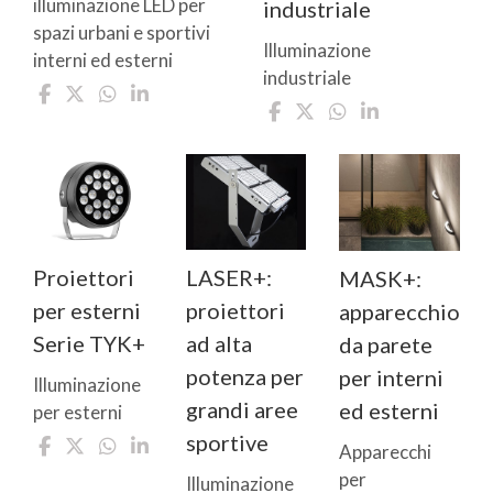
illuminazione LED per
industriale
spazi urbani e sportivi
Illuminazione
interni ed esterni
industriale
Proiettori
LASER+:
MASK+:
per esterni
proiettori
apparecchio
Serie TYK+
ad alta
da parete
potenza per
per interni
Illuminazione
grandi aree
ed esterni
per esterni
sportive
Apparecchi
per
Illuminazione