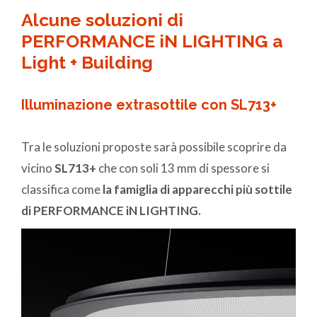
Alcune soluzioni di
PERFORMANCE iN LIGHTING a
Light + Building
Illuminazione extrasottile con SL713+
Tra le soluzioni proposte sarà possibile scoprire da
vicino
SL713+
che con soli 13 mm di spessore si
classifica come
la famiglia di apparecchi più sottile
di PERFORMANCE iN LIGHTING.