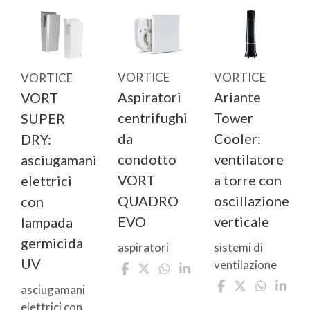
VORTICE
VORTICE
VORTICE
Aspiratori
Ariante
VORT
centrifughi
Tower
SUPER
da
Cooler:
DRY:
condotto
ventilatore
asciugamani
VORT
a torre con
elettrici
QUADRO
oscillazione
con
EVO
verticale
lampada
germicida
aspiratori
sistemi di
UV
ventilazione
asciugamani
elettrici con