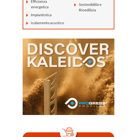
Efficienza
Sostenibilità e
energetica
Bioedilizia
Impiantistica
Isolamento acustico