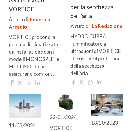
ARTIK EVO di
per la secchezza
VORTICE
dell’aria
A cura di:
Federica
A cura di:
La Redazione
Arcadio
HYDRO CUBE è
VORTICE propone la
l'umidificatore a
gamma di climatizzatori
ultrasuoni di VORTICE
da installazione con i
che risolve il problema
modelli MONOSPLIT e
della secchezza
MULTISPLIT che
dell’aria.
assicurano comfort ...
22/01/2024
18/10/2023
11/03/2024
VORTICE