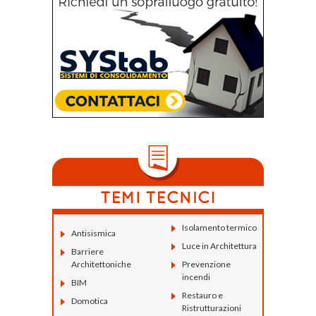
Isolamento termico
Antisismica
Luce in Architettura
Barriere
Architettoniche
Prevenzione
incendi
BIM
Restauro e
Domotica
Ristrutturazioni