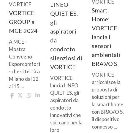
VORTICE
LINEO
VORTICE
Smart
VORTICE
QUIET ES,
Home:
GROUP a
gli
VORTICE
MCE 2024
aspiratori
lancia i
da
A MCE -
sensori
condotto
Mostra
ambientali
Convegno
silenziosi di
BRA.VO S
Exporcomfort
VORTICE
- che si terrà a
VORTICE
VORTICE
Milano dal 12
arricchisce la
lancia LINEO
al 15 ...
proposta di
QUIET ES, gli
soluzioni per
aspiratori da
la smart home
condotto
con BRA.VO S,
innovativi che
il dispositivo
spiccano per la
connesso ...
loro