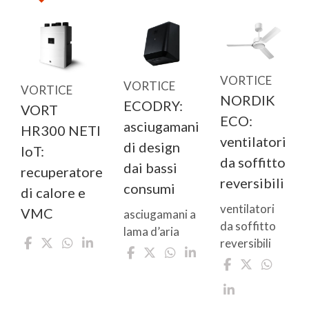
VORTICE
VORTICE
VORTICE
NORDIK
ECODRY:
VORT
ECO:
asciugamani
HR300 NETI
ventilatori
di design
IoT:
da soffitto
dai bassi
recuperatore
reversibili
consumi
di calore e
ventilatori
VMC
asciugamani a
da soffitto
lama d’aria
reversibili