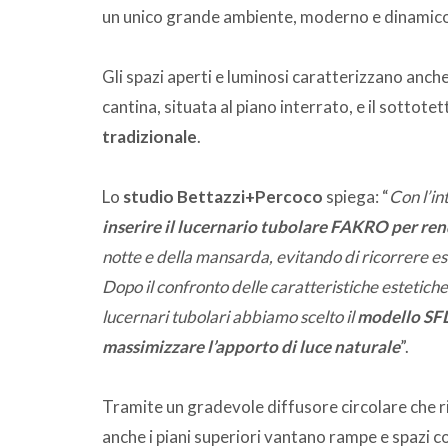
un unico grande ambiente, moderno e dinamic
Gli spazi aperti e luminosi caratterizzano anche
cantina, situata al piano interrato, e il sottot
tradizionale
.
Lo
studio Bettazzi+Percoco
spiega: “
Con l’in
inserire il lucernario tubolare FAKRO per rend
notte e della mansarda, evitando di ricorrere es
Dopo il confronto delle caratteristiche estetiche
lucernari tubolari abbiamo scelto il
modello SFD
massimizzare l’apporto di luce naturale
”.
Tramite un gradevole diffusore circolare che r
anche i piani superiori vantano rampe e spazi c