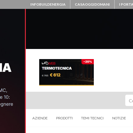
INFOBUILDENERGIA
CASAOGGIDOMANI
I PORTA
Ce
AZIENDE
PRODOTTI
TEMI TECNICI
NOTIZIE