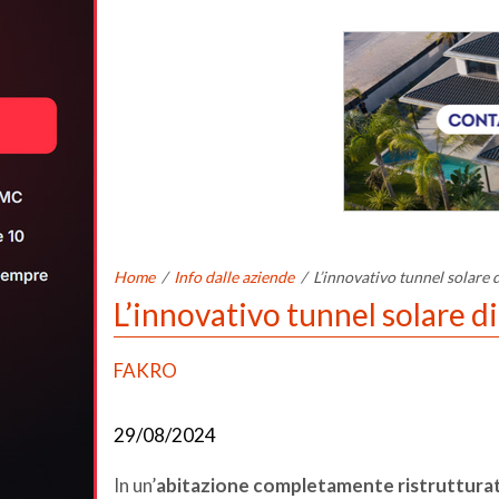
Home
/
Info dalle aziende
/
L’innovativo tunnel solare 
L’innovativo tunnel solare d
FAKRO
29/08/2024
In un’
abitazione completamente ristruttura