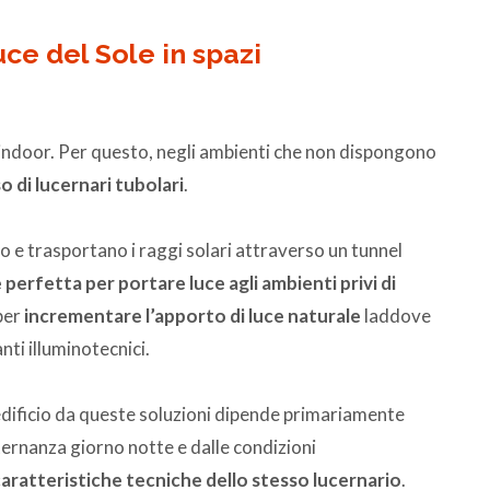
uce del Sole in spazi
 indoor. Per questo, negli ambienti che non dispongono
o di lucernari tubolari
.
no e trasportano i raggi solari attraverso un tunnel
 perfetta per portare luce agli ambienti privi di
 per
incrementare l’apporto di luce naturale
laddove
nti illuminotecnici.
l’edificio da queste soluzioni dipende primariamente
lternanza giorno notte e dalle condizioni
aratteristiche tecniche dello stesso lucernario
.