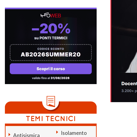
Isolamento
Antisismica