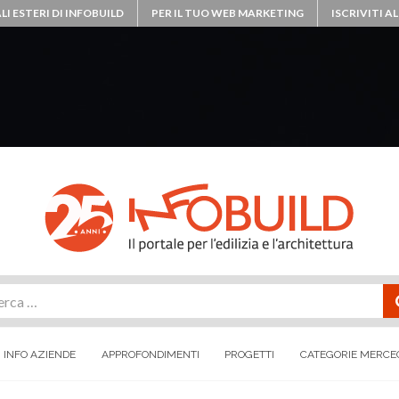
LI ESTERI DI INFOBUILD
PER IL TUO WEB MARKETING
ISCRIVITI 
rca
INFO AZIENDE
APPROFONDIMENTI
PROGETTI
CATEGORIE MERCE