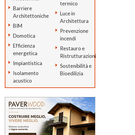
termico
Barriere
Luce in
Architettoniche
Architettura
BIM
Prevenzione
Domotica
incendi
Efficienza
Restauro e
energetica
Ristrutturazioni
Impiantistica
Sostenibilità e
Isolamento
Bioedilizia
acustico