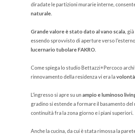
diradate le partizioni murarie interne, consent
naturale
.
Grande valore è stato dato al vano scala
, gi
essendo sprovvisto di aperture verso l’esterno 
lucernario tubolare FAKRO
.
Come spiega lo studio Bettazzi+Percoco archite
rinnovamento della residenza vi era la
volontà 
L’ingresso si apre su un
ampio e luminoso livin
gradino si estende a formare il basamento del 
continuità fra la zona giorno e i piani superiori.
Anche la cucina, da cui è stata rimossa la paret