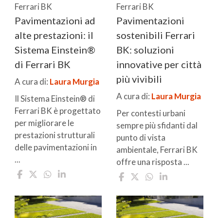
Ferrari BK
Ferrari BK
Pavimentazioni ad
Pavimentazioni
alte prestazioni: il
sostenibili Ferrari
Sistema Einstein®
BK: soluzioni
di Ferrari BK
innovative per città
più vivibili
A cura di:
Laura Murgia
A cura di:
Laura Murgia
Il Sistema Einstein® di
Ferrari BK è progettato
Per contesti urbani
per migliorare le
sempre più sfidanti dal
prestazioni strutturali
punto di vista
delle pavimentazioni in
ambientale, Ferrari BK
...
offre una risposta ...