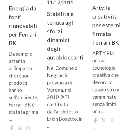
11/12/2015
Arty, la
Energia da
Stabilità e
creatività
fonti
tenuta agli
per esterni
rinnovabili
sforzi
firmata
per Ferrari
dinamici
Ferrari BK
BK
degli
ARTY è la
Da sempre
autobloccanti
nuova
attenta
tecnologia
Nel Comune di
all’impatto
creativa che
Negrar, in
che i suoi
decora lo
provincia di
prodotti
spazio su cui
Verona, nel
hanno
camminate
2010 l’ATI
sull’ambiente,
senza limiti:
costituita
Ferrari BK è
una ...
dall’architetto
stata la prima
Erkin Bosetto, in
...
...