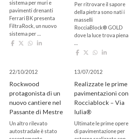
sistema per muri e
Per ritrovare il sapore
pavimenti drenanti
della pietra sono nati i
Ferrari BK presenta
masselli
FiltraRock, un nuovo
RocciaBlock® GOLD
sistema per ...
dove la luce trova piena
...
22/10/2012
13/07/2012
Rockwood
Realizzate le prime
protagonista di un
pavimentazioni con
nuovo cantiere nel
Rocciablock – Via
Passante di Mestre
Iulia®
Un altro rilevato
Ultimate le prime opere
autostradale è stato
di pavimentazione per
recentemente
esterno realizzate con