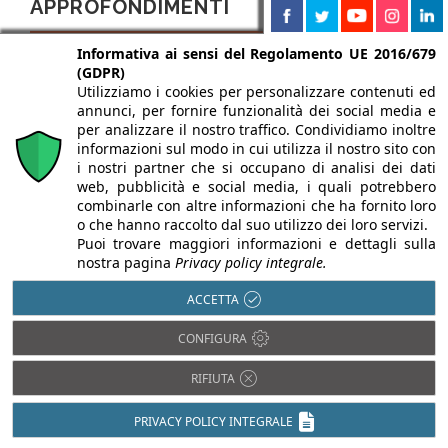
APPROFONDIMENTI
Informativa ai sensi del Regolamento UE 2016/679
(GDPR)
Utilizziamo i cookies per personalizzare contenuti ed
annunci, per fornire funzionalità dei social media e
per analizzare il nostro traffico. Condividiamo inoltre
informazioni sul modo in cui utilizza il nostro sito con
i nostri partner che si occupano di analisi dei dati
web, pubblicità e social media, i quali potrebbero
combinarle con altre informazioni che ha fornito loro
Pavimenti da
Blocchi in cemento:
o che hanno raccolto dal suo utilizzo dei loro servizi.
esterno: la scelta
elementi
Puoi trovare maggiori informazioni e dettagli sulla
nostra pagina
Privacy policy integrale.
giusta tra design e
costruttivi ad
prestazioni
elevate prestazioni
ACCETTA
A cura di:
Marcella
A cura di:
Fabiana
CONFIGURA
Ottolenghi
Murgia
RIFIUTA
Scegliere il pavimento
I blocchi in cemento
per esterno significa
hanno consentito, negli
PRIVACY POLICY INTEGRALE
valutare in modo
ultimi anni, di ridurre la