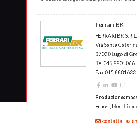
Ferrari BK
FERRARI BK S.R.L
Via Santa Caterina
37020 Lugo di Gr
Tel 045 8801066
Fax 045 8801633
Produzione:
masse
erbosi, blocchi mu
contatta l'azie