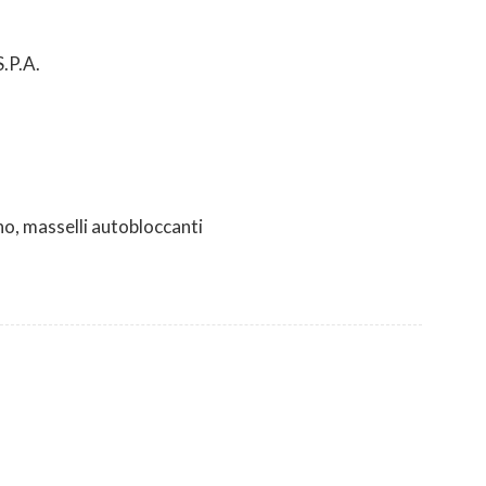
P.A.
no, masselli autobloccanti