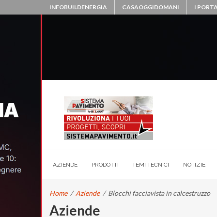
INFOBUILDENERGIA
CASAOGGIDOMANI
I PORTA
AZIENDE
PRODOTTI
TEMI TECNICI
NOTIZIE
Home
/
Aziende
/
Blocchi facciavista in calcestruzzo
Aziende