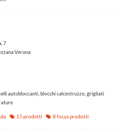
.
, 7
ezzana Verona
lli autobloccanti, blocchi calcestruzzo, grigliati
rature
nda
15 prodotti
8 focus prodotti