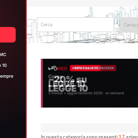
CERCA
In questa categoria sono presenti
17
azien