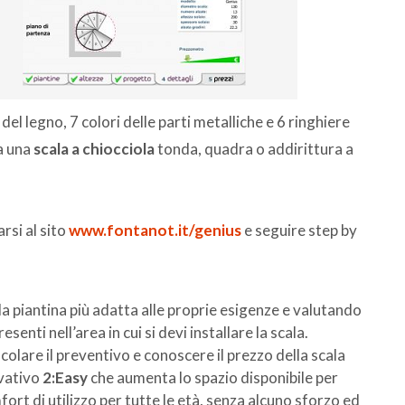
el legno, 7 colori delle parti metalliche e 6 ringhiere
ra una
scala a chiocciola
tonda, quadra o addirittura a
rsi al sito
www.fontanot.it/genius
e seguire step by
a piantina più adatta alle proprie esigenze e valutando
senti nell’area in cui si devi installare la scala.
colare il preventivo e conoscere il prezzo della scala
ovativo
2:Eas
y
che aumenta lo spazio disponibile per
ort di utilizzo per tutte le età, senza alcuno sforzo ed