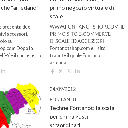
 che “arredano”
primo negozio virtuale di
scale
b presenta due
WWW.FONTANOTSHOP.COM, IL
ivi accessori,
PRIMO SITO E-COMMERCE
solo su
DI SCALE ED ACCESSORI
op.com Dopo la
Fontanotshop.com è il sito
lf-Y e il cancelletto
tramite il quale Fontanot,
azienda ...
24/09/2012
FONTANOT
Techne Fontanot: la scala
per chi ha gusti
straordinari