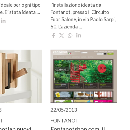
ideale per ogni tipo
l’installazione ideata da
. E’ stata ideata ...
Fontanot, presso il Circuito
FuoriSalone, in via Paolo Sarpi,
60. L’azienda ...
3
22/05/2013
T
FONTANOT
notlab nuovi
Fontanotshop.com, il