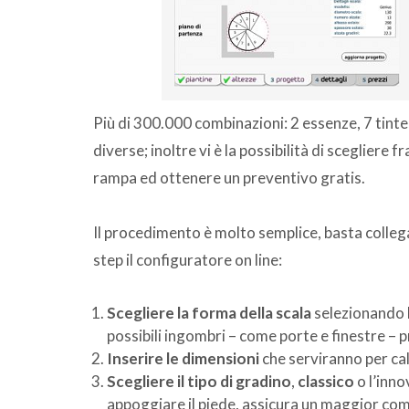
Più di 300.000 combinazioni: 2 essenze, 7 tinte d
diverse; inoltre vi è la possibilità di scegliere f
rampa ed ottenere un preventivo gratis.
Il procedimento è molto semplice, basta collega
step il configuratore on line:
Scegliere la forma della scala
selezionando l
possibili ingombri – come porte e finestre – pre
Inserire le dimensioni
che serviranno per cal
Scegliere il tipo di gradino
,
classico
o l’inn
appoggiare il piede, assicura un maggior comf