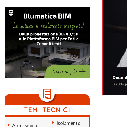
Isolamento
Antisismica