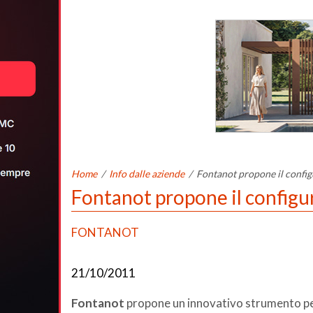
Home
/
Info dalle aziende
/
Fontanot propone il config
Fontanot propone il configur
FONTANOT
21/10/2011
Fontanot
propone un innovativo strumento pen