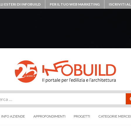
LI ESTERI DI INFOBUILD
PER IL TUO WEB MARKETING
ISCRIVITI 
rca
INFO AZIENDE
APPROFONDIMENTI
PROGETTI
CATEGORIE MERCE