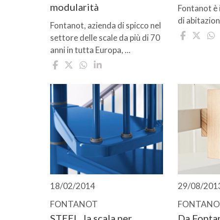
modularità
Fontanot è 
di abitazione
Fontanot, azienda di spicco nel
settore delle scale da più di 70
anni in tutta Europa, ...
18/02/2014
29/08/201
FONTANOT
FONTANO
STEEL, la scala per
Da Fonta