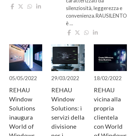
caratterizzati da
silenziosità, leggerezza e
convenienza.RAUSILENTO
è ...
05/05/2022
29/03/2022
18/02/2022
REHAU
REHAU
REHAU
Window
Window
vicina alla
Solutions
Solutions: i
propria
inaugura
servizi della
clientela
World of
divisione
con World
Windows
per i
of Windows