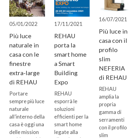
16/07/2021
17/11/2021
05/01/2022
Più luce in
REHAU
Più luce
casa con il
porta la
naturale in
profilo
smart home
casa con le
slim
a Smart
finestre
NEFERIA
Building
extra-large
di REHAU
Expo
di REHAU
REHAU
REHAU
Portare
amplia la
esporrà le
sempre più luce
propria
soluzioni
naturale
gamma di
efficienti per la
all’interno della
serramenti
smart home
casa è oggi una
con il profilo
legate alla
delle mission
slim