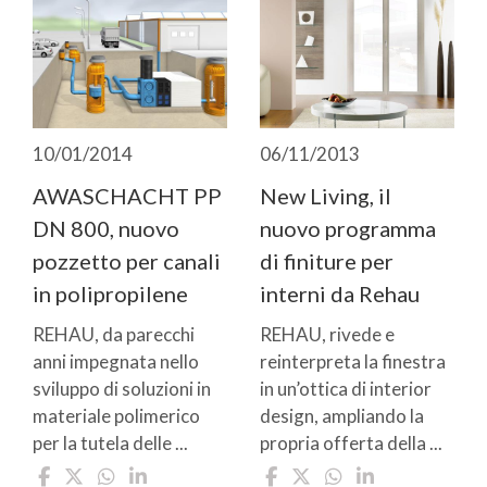
10/01/2014
06/11/2013
AWASCHACHT PP
New Living, il
DN 800, nuovo
nuovo programma
pozzetto per canali
di finiture per
in polipropilene
interni da Rehau
REHAU, da parecchi
REHAU, rivede e
anni impegnata nello
reinterpreta la finestra
sviluppo di soluzioni in
in un’ottica di interior
materiale polimerico
design, ampliando la
per la tutela delle ...
propria offerta della ...