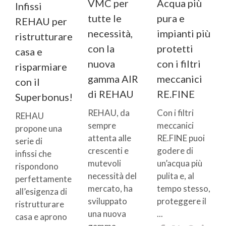
VMC per
Acqua più
Infissi
tutte le
pura e
REHAU per
necessità,
impianti più
ristrutturare
con la
protetti
casa e
nuova
con i filtri
risparmiare
gamma AIR
meccanici
con il
di REHAU
RE.FINE
Superbonus!
REHAU, da
Con i filtri
REHAU
sempre
meccanici
propone una
attenta alle
RE.FINE puoi
serie di
crescenti e
godere di
infissi che
mutevoli
un’acqua più
rispondono
necessità del
pulita e, al
perfettamente
mercato, ha
tempo stesso,
all’esigenza di
sviluppato
proteggere il
ristrutturare
una nuova
...
casa e aprono