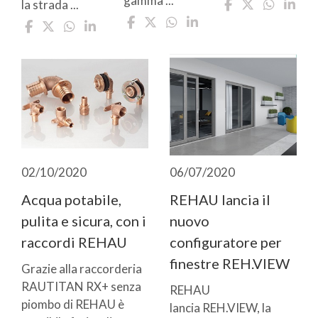
gamma ...
la strada ...
02/10/2020
06/07/2020
Acqua potabile,
REHAU lancia il
pulita e sicura, con i
nuovo
raccordi REHAU
configuratore per
finestre REH.VIEW
Grazie alla raccorderia
RAUTITAN RX+ senza
REHAU
piombo di REHAU è
lancia REH.VIEW, la