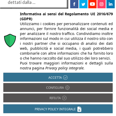
dettati dalla ...
Informativa ai sensi del Regolamento UE 2016/679
(GDPR)
Utilizziamo i cookies per personalizzare contenuti ed
16/08/2012
02/05/2012
27/10/2011
annunci, per fornire funzionalità dei social media e
per analizzare il nostro traffico. Condividiamo inoltre
Nuovo
Nuovo
Nuovo
informazioni sul modo in cui utilizza il nostro sito con
volto web
sistema per
showroom
i nostri partner che si occupano di analisi dei dati
web, pubblicità e social media, i quali potrebbero
2.0 per
portoncini
milanese di
combinarle con altre informazioni che ha fornito loro
o che hanno raccolto dal suo utilizzo dei loro servizi.
Rehau
d’ingresso
Rehau:
Puoi trovare maggiori informazioni e dettagli sulla
Geneo di
molto più di
nostra pagina
Privacy policy integrale.
REHAU è
Rehau
uno spazio
online con un
ACCETTA
nuovo sito
dedicato
Con dieci
CONFIGURA
internet che fa
alla
milioni di
della
metri di
formazione
RIFIUTA
semplicità di
profilo
navigazione e
REHAU,
PRIVACY POLICY INTEGRALE
prodotti per
della ...
azienda da