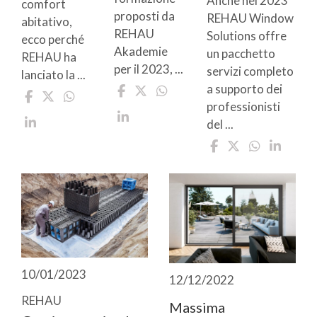
Anche nel 2023
comfort
proposti da
REHAU Window
abitativo,
REHAU
Solutions offre
ecco perché
Akademie
un pacchetto
REHAU ha
per il 2023, ...
servizi completo
lanciato la ...
a supporto dei
professionisti
del ...
10/01/2023
12/12/2022
REHAU
Massima