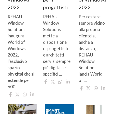
2022
progettisti
2022
REHAU
REHAU
Per restare
Window
Window
sempre vicino
Solutions
Solutions
alla propria
inaugura
mette a
clientela,
World of
disposizione
anche a
Windows
di progettisti
distanza,
2022,
e architetti
REHAU
l’esclusivo
servizi sempre
Window
spazio
più digitali e
Solutions
phygital che si
specifici ...
lancia World
estende per
of ...
600 ...