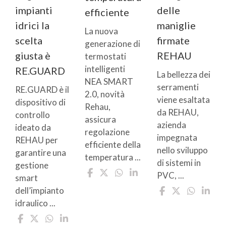
impianti
delle
efficiente
idrici la
maniglie
La nuova
scelta
firmate
generazione di
giusta è
REHAU
termostati
intelligenti
RE.GUARD
La bellezza dei
NEA SMART
serramenti
RE.GUARD è il
2.0, novità
viene esaltata
dispositivo di
Rehau,
da REHAU,
controllo
assicura
azienda
ideato da
regolazione
impegnata
REHAU per
efficiente della
nello sviluppo
garantire una
temperatura ...
di sistemi in
gestione
PVC, ...
smart
dell’impianto
idraulico ...