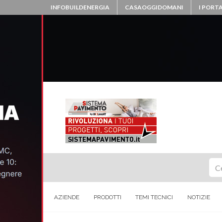
INFOBUILDENERGIA
CASAOGGIDOMANI
I PORTA
Ce
AZIENDE
PRODOTTI
TEMI TECNICI
NOTIZIE