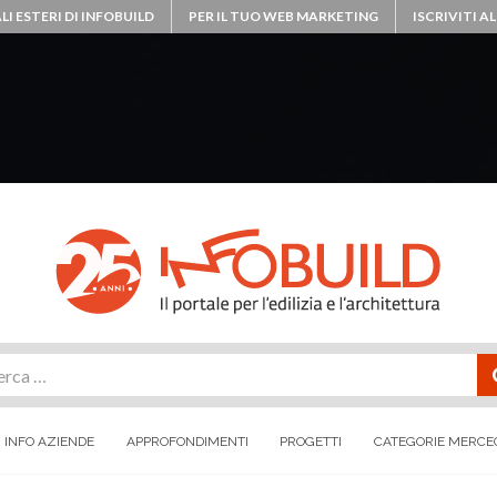
LI ESTERI DI INFOBUILD
PER IL TUO WEB MARKETING
ISCRIVITI 
rca
INFO AZIENDE
APPROFONDIMENTI
PROGETTI
CATEGORIE MERCE