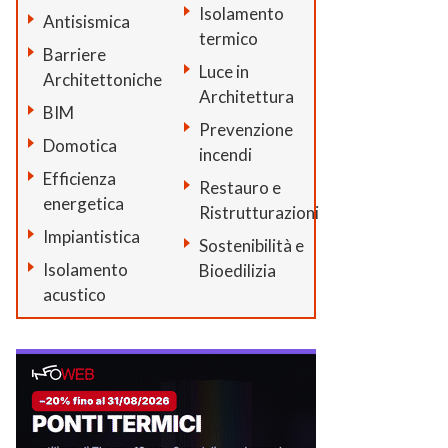
Isolamento
Antisismica
termico
Barriere
Luce in
Architettoniche
Architettura
BIM
Prevenzione
Domotica
incendi
Efficienza
Restauro e
energetica
Ristrutturazioni
Impiantistica
Sostenibilità e
Isolamento
Bioedilizia
acustico