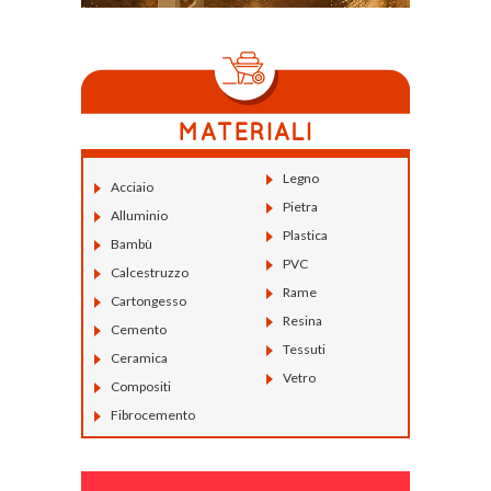
Legno
Acciaio
Pietra
Alluminio
Plastica
Bambù
PVC
Calcestruzzo
Rame
Cartongesso
Resina
Cemento
Tessuti
Ceramica
Vetro
Compositi
Fibrocemento