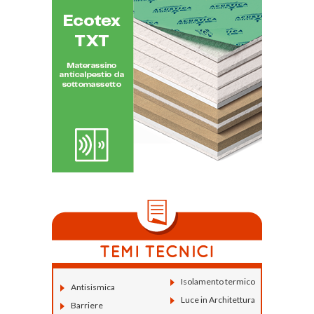
Isolamento termico
Antisismica
Luce in Architettura
Barriere