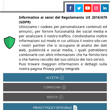
Informativa ai sensi del Regolamento UE 2016/679
(GDPR)
Utilizziamo i cookies per personalizzare contenuti ed
annunci, per fornire funzionalità dei social media e
per analizzare il nostro traffico. Condividiamo inoltre
informazioni sul modo in cui utilizza il nostro sito con
i nostri partner che si occupano di analisi dei dati
web, pubblicità e social media, i quali potrebbero
Chi siamo
Autori
Per la tua pubblicità
Iscriviti alla
combinarle con altre informazioni che ha fornito loro
newsletter
o che hanno raccolto dal suo utilizzo dei loro servizi.
Puoi trovare maggiori informazioni e dettagli sulla
nostra pagina
Privacy policy integrale.
ACCETTA
Infobuild è testata registrata presso il Tribunale di Milano al n° 63
CONFIGURA
dell’8/3/2013 - ISSN 2282-2267
© 2000-2026 Infoweb srl - P.IVA 13155920153 - Tutti i diritti
RIFIUTA
riservati |
Privacy
PRIVACY POLICY INTEGRALE