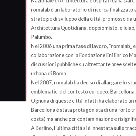
Nazionale di Architettura e ospitati dalla Darc.
romalab è un laboratorio di ricerca finalizzato 
strategie di sviluppo della città, promosso da
Architettura Quotidiana, doppiomisto, ellelab
Palumbo.
Nel 2006 una prima fase di lavoro, “romalab_ esp
collaborazione con la Fondazione Eni Enrico Ma
discussioni pubbliche su altrettante aree scel
urbana di Roma.
Nel 2007, romalab ha deciso di allargare lo stu
emblematici del contesto europeo: Barcellona
Ognuna di queste città infatti ha elaborato un 
Barcellona è stata protagonista di una forte tr
costa) ma anche per contaminazione e risignific
A Berlino, l’ultima città si è innestata sulle tr