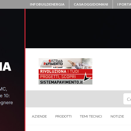
INFOBUILDENERGIA
CASAOGGIDOMANI
I PORTA
Ce
AZIENDE
PRODOTTI
TEMI TECNICI
NOTIZIE