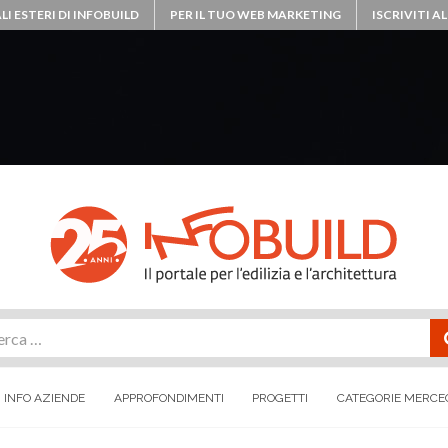
LI ESTERI DI INFOBUILD
PER IL TUO WEB MARKETING
ISCRIVITI 
rca
INFO AZIENDE
APPROFONDIMENTI
PROGETTI
CATEGORIE MERCE