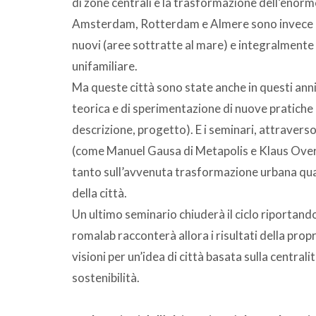
di zone centrali e la trasformazione dell’enorm
Amsterdam, Rotterdam e Almere sono invece ca
nuovi (aree sottratte al mare) e integralmente 
unifamiliare.
Ma queste città sono state anche in questi ann
teorica e di sperimentazione di nuove pratiche
descrizione, progetto). E i seminari, attravers
(come Manuel Gausa di Metapolis e Klaus Overm
tanto sull’avvenuta trasformazione urbana qua
della città.
Un ultimo seminario chiuderà il ciclo riportand
romalab racconterà allora i risultati della propr
visioni per un’idea di città basata sulla centra
sostenibilità.