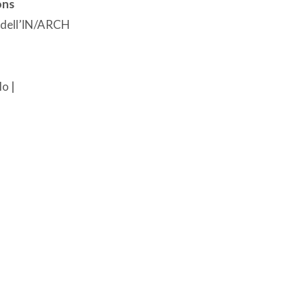
ons
e dell’IN/ARCH
o |