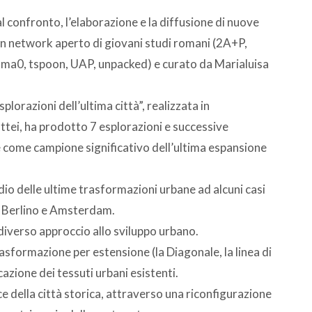
al confronto, l’elaborazione e la diffusione di nuove
 un network aperto di giovani studi romani (2A+P,
, ma0, tspoon, UAP, unpacked) e curato da Marialuisa
lorazioni dell’ultima città”, realizzata in
ttei, ha prodotto 7 esplorazioni e successive
te come campione significativo dell’ultima espansione
dio delle ultime trasformazioni urbane ad alcuni casi
, Berlino e Amsterdam.
diverso approccio allo sviluppo urbano.
asformazione per estensione (la Diagonale, la linea di
azione dei tessuti urbani esistenti.
acce della città storica, attraverso una riconfigurazione