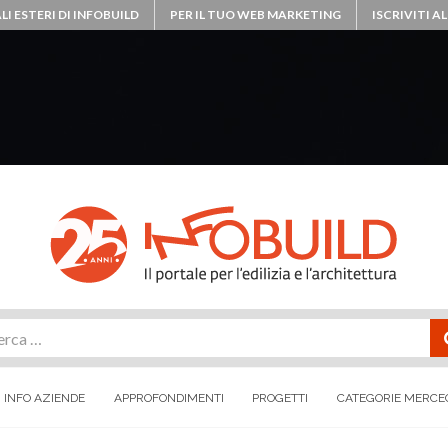
LI ESTERI DI INFOBUILD
PER IL TUO WEB MARKETING
ISCRIVITI 
rca
INFO AZIENDE
APPROFONDIMENTI
PROGETTI
CATEGORIE MERCE