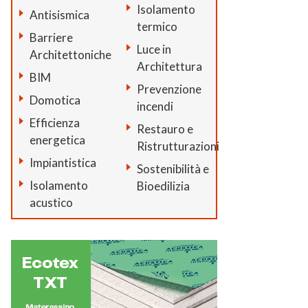
Isolamento
Antisismica
termico
Barriere
Luce in
Architettoniche
Architettura
BIM
Prevenzione
Domotica
incendi
Efficienza
Restauro e
energetica
Ristrutturazioni
Impiantistica
Sostenibilità e
Isolamento
Bioedilizia
acustico