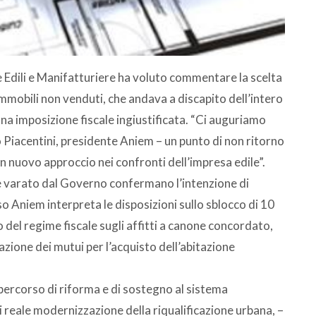
e Edili e Manifatturiere ha voluto commentare la scelta
mmobili non venduti, che andava a discapito dell’intero
una imposizione fiscale ingiustificata. “Ci auguriamo
o Piacentini, presidente Aniem
– un punto di non ritorno
un nuovo approccio nei confronti dell’impresa edile”.
e varato dal Governo confermano l’intenzione di
so Aniem interpreta le disposizioni sullo sblocco di 10
to del regime fiscale sugli affitti a canone concordato,
ogazione dei mutui per l’acquisto dell’abitazione
 percorso di riforma e di sostegno al sistema
 reale modernizzazione della riqualificazione urbana, –