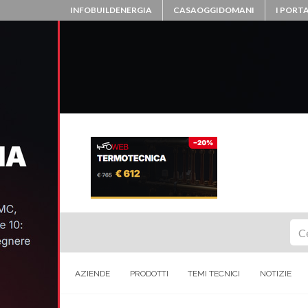
INFOBUILDENERGIA
CASAOGGIDOMANI
I PORTA
Ce
AZIENDE
PRODOTTI
TEMI TECNICI
NOTIZIE