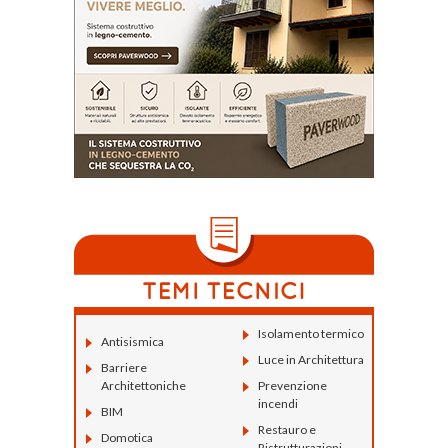
Isolamento termico
Antisismica
Luce in Architettura
Barriere
Architettoniche
Prevenzione
incendi
BIM
Restauro e
Domotica
Ristrutturazioni