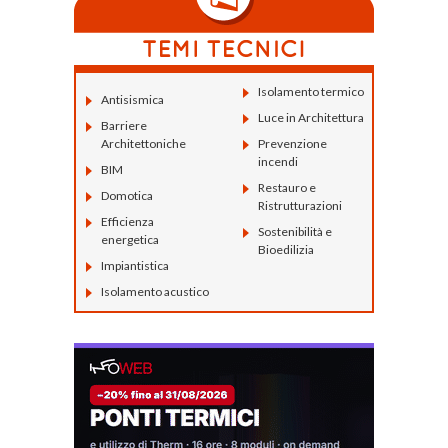
Isolamento termico
Antisismica
Luce in Architettura
Barriere
Architettoniche
Prevenzione
incendi
BIM
Restauro e
Domotica
Ristrutturazioni
Efficienza
Sostenibilità e
energetica
Bioedilizia
Impiantistica
Isolamento acustico