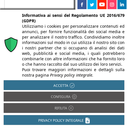
Informativa ai sensi del Regolamento UE 2016/679
(GDPR)
Utilizziamo i cookies per personalizzare contenuti ed
annunci, per fornire funzionalità dei social media e
per analizzare il nostro traffico. Condividiamo inoltre
informazioni sul modo in cui utilizza il nostro sito con
Chi siamo
Autori
Per la tua pubblicità
Iscriviti alla
i nostri partner che si occupano di analisi dei dati
web, pubblicità e social media, i quali potrebbero
newsletter
combinarle con altre informazioni che ha fornito loro
o che hanno raccolto dal suo utilizzo dei loro servizi.
Puoi trovare maggiori informazioni e dettagli sulla
nostra pagina
Privacy policy integrale.
Infobuild è testata registrata presso il Tribunale di Milano al n° 63
ACCETTA
dell’8/3/2013 - ISSN 2282-2267
CONFIGURA
© 2000-2026 Infoweb srl - P.IVA 13155920153 - Tutti i diritti
riservati |
Privacy
RIFIUTA
PRIVACY POLICY INTEGRALE