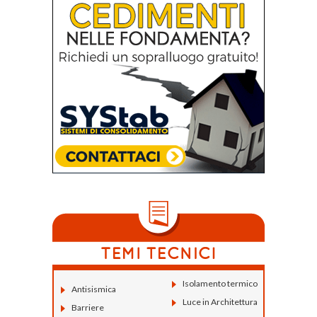
Isolamento termico
Antisismica
Luce in Architettura
Barriere